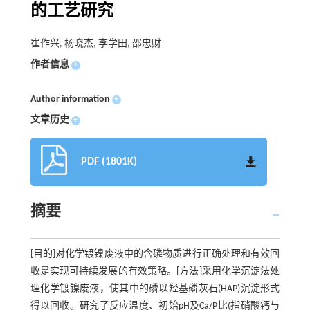
的工艺研究
崔作兴, 杨晓杰, 李学田, 邵忠财
作者信息
+
Author information
+
文章历史
+
PDF (1801K)
摘要
[目的]对化学镀镍废液中的含磷物质进行正确处理和有效回
收是实现可持续发展的有效策略。[方法]采用化学沉淀法处
理化学镀镍废液，使其中的磷以羟基磷灰石(HAP)沉淀形式
得以回收。研究了反应温度、初始pH及Ca/P比(指硝酸钙与