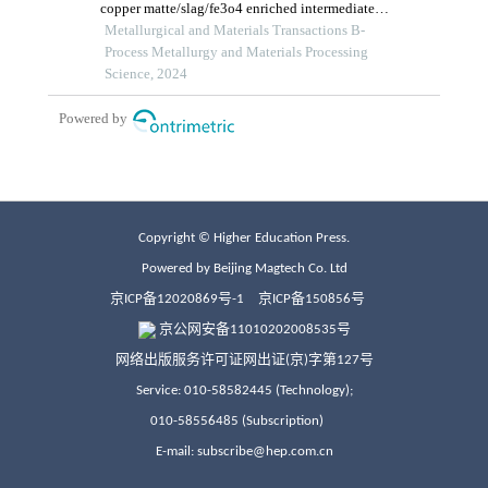
Copyright © Higher Education Press.
Powered by Beijing Magtech Co. Ltd
京ICP备12020869号-1
京ICP备150856号
京公网安备11010202008535号
网络出版服务许可证网出证(京)字第127号
Service: 010-58582445 (Technology);
010-58556485 (Subscription)
E-mail: subscribe@hep.com.cn