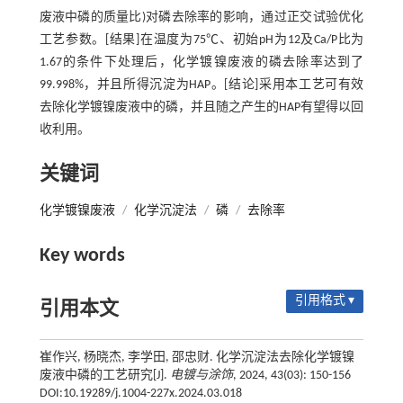
废液中磷的质量比)对磷去除率的影响，通过正交试验优化
工艺参数。[结果]在温度为75℃、初始pH为12及Ca/P比为
1.67的条件下处理后，化学镀镍废液的磷去除率达到了
99.998%，并且所得沉淀为HAP。[结论]采用本工艺可有效
去除化学镀镍废液中的磷，并且随之产生的HAP有望得以回
收利用。
关键词
化学镀镍废液
/
化学沉淀法
/
磷
/
去除率
Key words
引用格式 ▾
引用本文
崔作兴, 杨晓杰, 李学田, 邵忠财. 化学沉淀法去除化学镀镍
废液中磷的工艺研究[J].
电镀与涂饰
, 2024, 43(03): 150-156
DOI:10.19289/j.1004-227x.2024.03.018