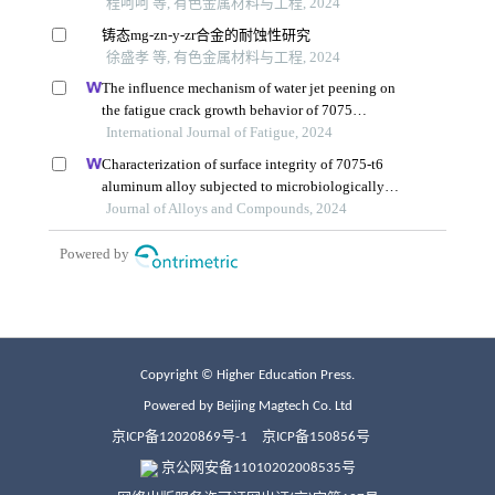
Copyright © Higher Education Press.
Powered by Beijing Magtech Co. Ltd
京ICP备12020869号-1
京ICP备150856号
京公网安备11010202008535号