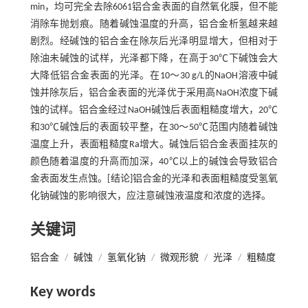
min，均可完全去除6061铝合金表面的自然氧化膜，但不能
消除车抛划痕。随着碱蚀温度的升高，铝合金析氢越来越
剧烈。经碱蚀的铝合金在除灰后光泽明显增大，但相对于
除油未碱蚀的试样，光泽都下降，在高于30℃下碱蚀会大
大降低铝合金表面的光泽。在10～30 g/L的NaOH溶液中碱
蚀并除灰后，铝合金表面的光泽优于采用高NaOH浓度下碱
蚀的试样。铝合金经过NaOH碱蚀后表面粗糙度增大，20℃
和30℃碱蚀后的表面较平整，在30～50℃范围内随着碱蚀
温度上升，表面粗糙度Ra增大。碱蚀后铝合金表面挂灰的
颜色随着温度的升高而加深，40℃以上的碱蚀会导致铝合
金表面发生点蚀。[结论]铝合金的光泽和表面粗糙度受氢氧
化钠碱蚀的影响很大，应注意碱蚀液温度和浓度的选择。
关键词
铝合金
/
碱蚀
/
氢氧化钠
/
微观形貌
/
光泽
/
粗糙度
Key words