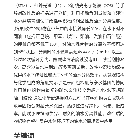
（SEM）、红外光谱（IR）、X射线光电子能谱（XPS）等手
段对改性后的样品进行分析，利用接触角测量仪和自建油
水分离装置测试了改性PP织物的润湿性及油水分离性能。
[结果]改性PP织物在空气中的水接触角低至0°，在水下对不
同油（包括正己烷、甲苯、煤油、柴油、汽油和石油醚）
的接触角都不低于150°，对油水混合物的分离效率都可达
2
到98%以上，分离时的水通量高达69 449 L/（m
·h）以上。
经过50次循环分离、酸碱盐溶液腐蚀浸泡8 h、砂纸刮擦30
次、高含沙量水冲刷2 h等多项测试后，改性PP织物均保持
优异的水下疏油性和大于97%的油水分离效率。从微观结构
与化学组成的角度揭示了是表面粗糙度与亲水基团的协同
作用使PP织物由最初的疏水亲油转变为超亲水-水下超疏
油。[结论]通过化学键连接的方式可以在PP织物表面成功构
筑牢固结合的超亲水涂层。该改性过程绿色、简便、低成
本，能赋予PP织物优异、耐久的油水分离性能。改性后的
PP织物有望在复杂水体环境下的油水分离场景中应用。
关键词