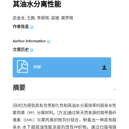
其油水分离性能
武金龙, 王鹏, 李郝琪, 梁珊, 龚梦晴
作者信息
+
Author information
+
文章历史
+
PDF
摘要
[目的]为得到具有优秀耐久性和高油水分离效率的超亲水性
聚丙烯（PP）分离材料。[方法]通过将天然来源的羧甲基纤
维素（CMC）与聚丙烯织物共价结合，制备出一种具有超
亲水-水下超疏油性能涂层的改性PP织物。通过扫描电镜