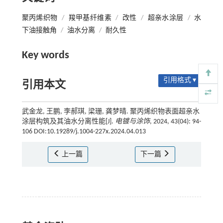
聚丙烯织物
/
羧甲基纤维素
/
改性
/
超亲水涂层
/
水
下油接触角
/
油水分离
/
耐久性
Key words
引用格式 ▾
引用本文
武金龙, 王鹏, 李郝琪, 梁珊, 龚梦晴. 聚丙烯织物表面超亲水
涂层构筑及其油水分离性能[J].
电镀与涂饰
, 2024, 43(04): 94-
106 DOI:10.19289/j.1004-227x.2024.04.013
上一篇
下一篇