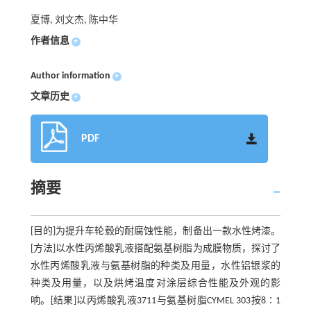
夏博, 刘文杰, 陈中华
作者信息
+
Author information
+
文章历史
+
PDF
摘要
[目的]为提升车轮毂的耐腐蚀性能，制备出一款水性烤漆。
[方法]以水性丙烯酸乳液搭配氨基树脂为成膜物质，探讨了
水性丙烯酸乳液与氨基树脂的种类及用量，水性铝银浆的
种类及用量，以及烘烤温度对涂层综合性能及外观的影
响。[结果]以丙烯酸乳液3711与氨基树脂CYMEL 303按8∶1