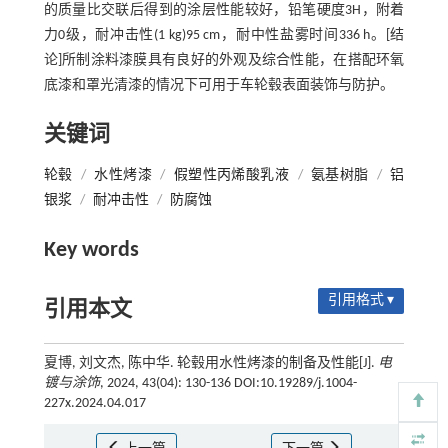
的质量比交联后得到的涂层性能较好，铅笔硬度3H，附着
力0级，耐冲击性(1 kg)95 cm，耐中性盐雾时间336 h。[结
论]所制涂料漆膜具有良好的外观及综合性能，在搭配环氧
底漆和罩光清漆的情况下可用于车轮毂表面装饰与防护。
关键词
轮毂
/
水性烤漆
/
假塑性丙烯酸乳液
/
氨基树脂
/
铝
银浆
/
耐冲击性
/
防腐蚀
Key words
引用格式 ▾
引用本文
夏博, 刘文杰, 陈中华. 轮毂用水性烤漆的制备及性能[J].
电
镀与涂饰
, 2024, 43(04): 130-136 DOI:10.19289/j.1004-
227x.2024.04.017