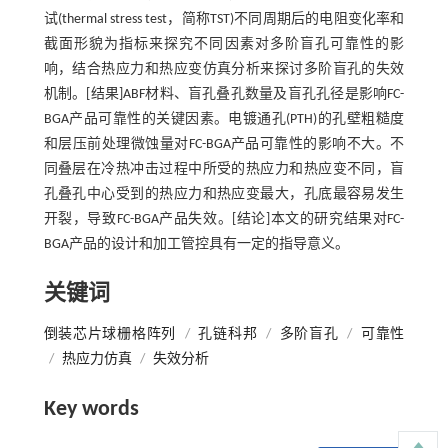
试(thermal stress test，简称TST)不同周期后的电阻变化率和
截面形貌为指标来探究不同因素对多阶盲孔可靠性的影
响，结合热应力和热应变仿真分析来探讨多阶盲孔的失效
机制。[结果]ABF材料、盲孔叠孔数量及盲孔孔径是影响FC-
BGA产品可靠性的关键因素。电镀通孔(PTH)的孔壁粗糙度
和层压前处理微蚀量对FC-BGA产品可靠性的影响不大。不
同叠层在冷热冲击过程中所受的热应力和热应变不同，盲
孔叠孔中心受到的热应力和热应变最大，孔底最容易发生
开裂，导致FC-BGA产品失效。[结论]本文的研究结果对FC-
BGA产品的设计和加工管控具有一定的指导意义。
关键词
倒装芯片球栅格阵列
/
孔链科邦
/
多阶盲孔
/
可靠性
/
热应力仿真
/
失效分析
Key words