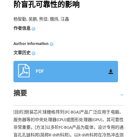
阶盲孔可靠性的影响
杨智勤, 吴鹏, 熊佳, 魏炜, 汪鑫
作者信息
+
Author information
+
文章历史
+
PDF
摘要
[目的]倒装芯片球栅格阵列(FC-BGA)产品广泛应用于电脑、
服务器等的中央处理器(CPU)或图形处理器(GPU)，其可靠性
非常重要。[方法]以多阶FC-BGA产品为载体，设计专用的通
盲孔孔链科邦(简称R-shift科邦)，以R-shift科邦在冷热冲击测