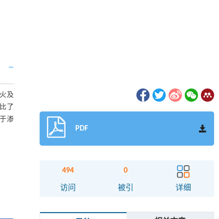
回火及
对比了
优于渗
PDF
494
0
访问
被引
详细