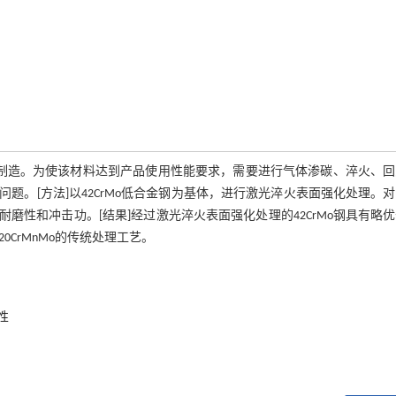
合金钢制造。为使该材料达到产品使用性能要求，需要进行气体渗碳、淬火、
。[方法]以42CrMo低合金钢为基体，进行激光淬火表面强化处理。
构、耐磨性和冲击功。[结果]经过激光淬火表面强化处理的42CrMo钢具有略
0CrMnMo的传统处理工艺。
性