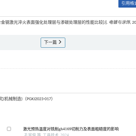
引用格式
昆. 低合金钢激光淬火表面强化处理层与渗碳处理层的性能比较[J].
电镀与涂饰
, 2
下一篇
造)（PGKJ2023-017）