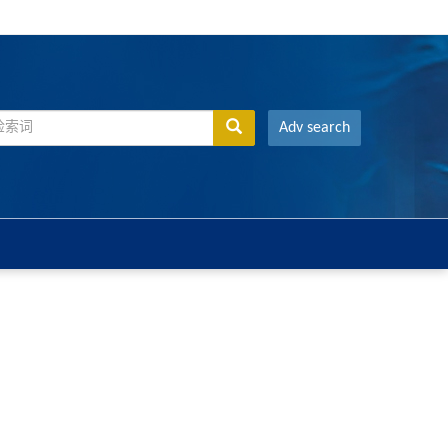
Adv search