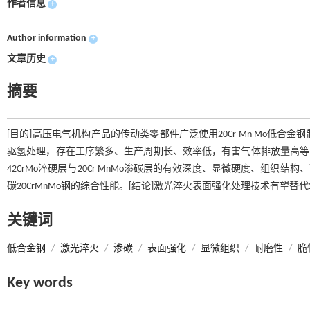
作者信息
+
Author information
+
文章历史
+
摘要
[目的]高压电气机构产品的传动类零部件广泛使用20Cr Mn Mo低
驱氢处理，存在工序繁多、生产周期长、效率低，有害气体排放量高等问题
42CrMo淬硬层与20Cr MnMo渗碳层的有效深度、显微硬度、组织结
碳20CrMnMo钢的综合性能。[结论]激光淬火表面强化处理技术有望替代2
关键词
低合金钢
/
激光淬火
/
渗碳
/
表面强化
/
显微组织
/
耐磨性
/
脆
Key words