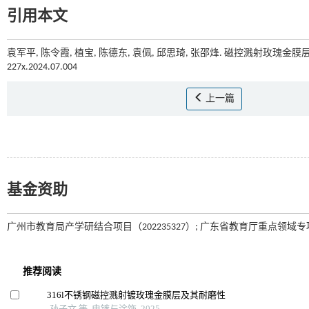
引用本文
袁军平, 陈令霞, 植宝, 陈德东, 袁佩, 邱思琦, 张邵烽. 磁控溅射玫瑰金膜
227x.2024.07.004
上一篇
基金资助
广州市教育局产学研结合项目（202235327）; 广东省教育厅重点领域专项项目