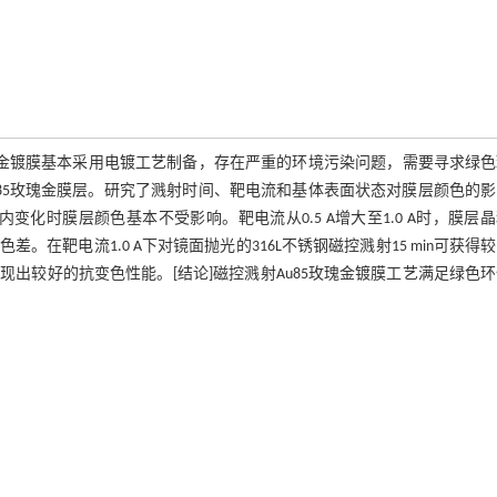
瑰金镀膜基本采用电镀工艺制备，存在严重的环境污染问题，需要寻求绿色
Au85玫瑰金膜层。研究了溅射时间、靶电流和基体表面状态对膜层颜色的
内变化时膜层颜色基本不受影响。靶电流从0.5 A增大至1.0 A时，膜层
在靶电流1.0 A下对镜面抛光的316L不锈钢磁控溅射15 min可获得
出较好的抗变色性能。[结论]磁控溅射Au85玫瑰金镀膜工艺满足绿色