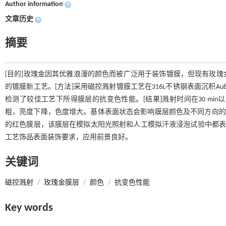
Author information
+
文章历史
+
摘要
[目的]玫瑰金因其优雅浪漫的颜色而被广泛用于装饰镀膜，但现有玫
的镀膜新工艺。[方法]采用磁控溅射镀膜工艺在316L不锈钢表面沉积
检测了较佳工艺下所得膜层的抗变色性能。[结果]溅射时间在30 min以
粗，亮度下降，色度增大。基体表面状态会影响膜层颜色及不同方向的色差。
的红色膜层，该膜层在模拟太阳光照射和人工模拟汗液浸泡试验中都表现
工艺饰品表面装饰要求，应用前景良好。
关键词
磁控溅射
/
玫瑰金膜层
/
颜色
/
抗变色性能
Key words