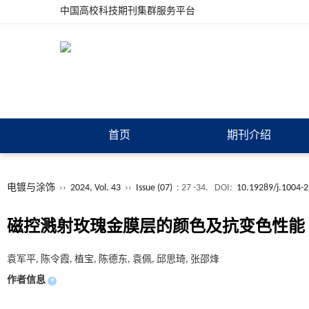
中国高校科技期刊集群服务平台
首页
期刊介绍
电镀与涂饰
››
2024, Vol. 43
››
Issue (07)
: 27 -34.
DOI:
10.19289/j.1004-
磁控溅射玫瑰金膜层的颜色及抗变色性能
袁军平, 陈令霞, 植宝, 陈德东, 袁佩, 邱思琦, 张邵烽
作者信息
+