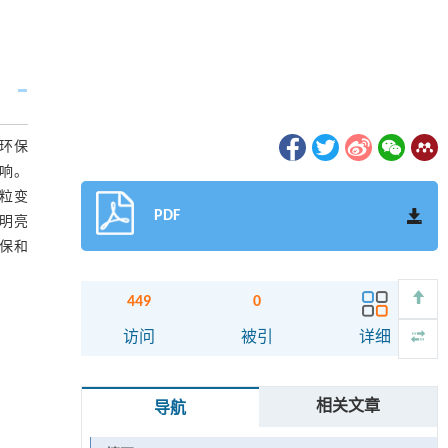
环保
影响。
晶粒变
PDF
较明亮
环保和
449
0
访问
被引
详细
相关文章
导航