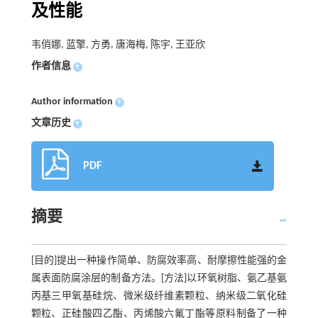
及性能
韦俏娜, 蓝擎, 方勇, 唐海梅, 陈宇, 王亚欣
作者信息
+
Author information
+
文章历史
+
PDF
摘要
[目的]提出一种操作简单、防腐效率高、耐摩擦性能强的金
属表面防腐涂层的制备方法。[方法]以环氧树脂、氨乙基氨
丙基三甲氧基硅烷、微米级纤维素颗粒、纳米级二氧化硅
颗粒、正硅酸四乙酯、丙烯酸六氟丁酯等原料制备了一种