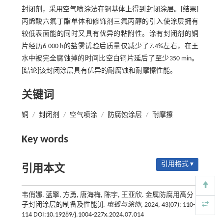
封闭剂，采用空气喷涂法在铜基体上得到封闭涂层。[结果]
丙烯酸六氟丁酯单体和修饰剂三氟丙醇的引入使涂层拥有
较低表面能的同时又具有优异的粘附性。涂有封闭剂的铜
片经历6 000 h的盐雾试验后质量仅减少了7.4%左右，在王
水中被完全腐蚀掉的时间比空白铜片延后了至少350 min。
[结论]该封闭涂层具有优异的耐腐蚀和耐摩擦性能。
关键词
铜
/
封闭剂
/
空气喷涂
/
防腐蚀涂层
/
耐摩擦
Key words
引用格式 ▾
引用本文
韦俏娜, 蓝擎, 方勇, 唐海梅, 陈宇, 王亚欣. 金属防腐用高分
子封闭涂层的制备及性能[J].
电镀与涂饰
, 2024, 43(07): 110-
114 DOI:10.19289/j.1004-227x.2024.07.014