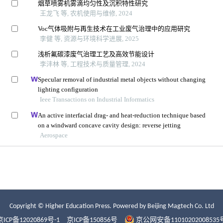
Copyright © Higher Education Press.
Powered by Beijing Magtech Co. Ltd
京ICP备12020869号-1
京ICP备150856号
京公网安备11010202008535