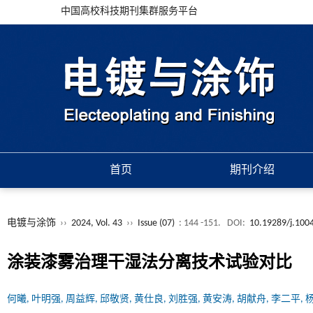
中国高校科技期刊集群服务平台
首页
期刊介绍
电镀与涂饰
››
2024, Vol. 43
››
Issue (07)
: 144 -151.
DOI:
10.19289/j.100
涂装漆雾治理干湿法分离技术试验对比
何曦, 叶明强, 周益辉, 邱敬贤, 黄仕良, 刘胜强, 黄安涛, 胡献舟, 李二平,