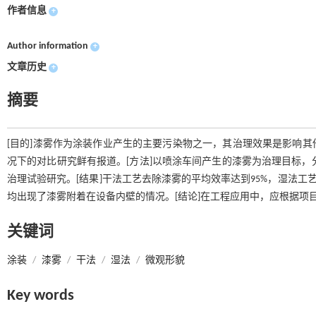
作者信息
+
Author information
+
文章历史
+
摘要
[目的]漆雾作为涂装作业产生的主要污染物之一，其治理效果是影响
况下的对比研究鲜有报道。[方法]以喷涂车间产生的漆雾为治理目标，分
治理试验研究。[结果]干法工艺去除漆雾的平均效率达到95%，湿法工
均出现了漆雾附着在设备内壁的情况。[结论]在工程应用中，应根据项
关键词
涂装
/
漆雾
/
干法
/
湿法
/
微观形貌
Key words