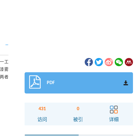
一工
行漆雾
但两者
PDF
431
0
访问
被引
详细