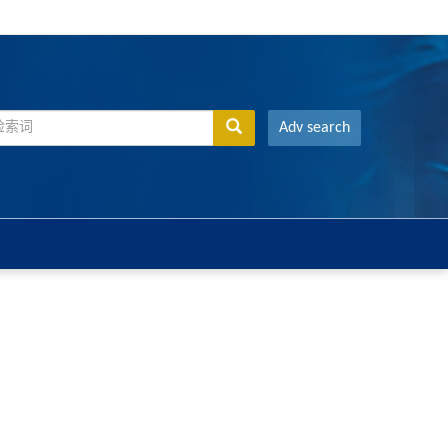
Adv search