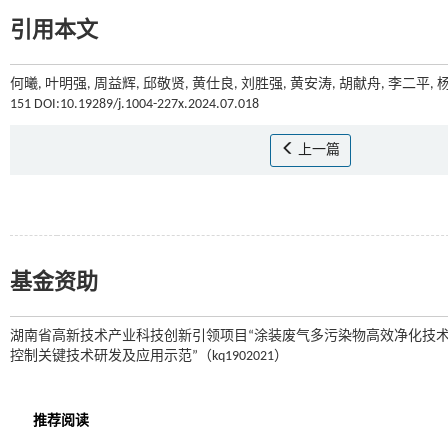
引用本文
何曦, 叶明强, 周益辉, 邱敬贤, 黄仕良, 刘胜强, 黄安涛, 胡献舟, 李二
151 DOI:10.19289/j.1004-227x.2024.07.018
上一篇
基金资助
湖南省高新技术产业科技创新引领项目“涂装废气多污染物高效净化技术装备开
控制关键技术研发及应用示范”（kq1902021）