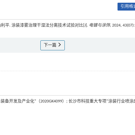
引用格式
平, 杨利平. 涂装漆雾治理干湿法分离技术试验对比[J].
电镀与涂饰
, 2024, 43(07):
下一篇
发及产业化”（2020GK4099）; 长沙市科技重大专项“涂装行业喷涂