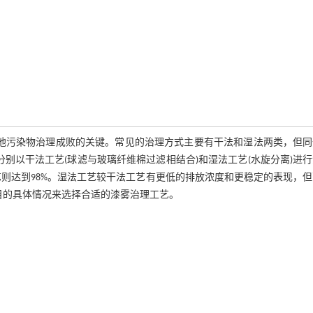
其他污染物治理成败的关键。常见的治理方式主要有干法和湿法两类，但同
别以干法工艺(球滤与玻璃纤维棉过滤相结合)和湿法工艺(水旋分离)进
艺则达到98%。湿法工艺较干法工艺有更低的排放浓度和更稳定的表现，
目的具体情况来选择合适的漆雾治理工艺。