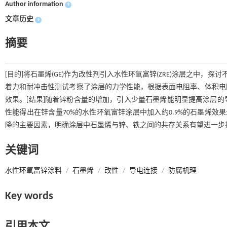
Author information
+
文章历史
+
摘要
[目的]将石墨烯(GE)作为改性剂引入水性环氧富锌(ZRE)涂层之中
着力和耐冲击性测试考察了涂层的力学性能，根据表面电阻率、体积电
效果。[结果]随着锌粉含量的增加，引入少量石墨烯能明显提高涂层
性能得出在锌含量70%的水性环氧富锌涂层中加入约0.9%的石墨烯效
降的主要因素，明确涂层中石墨烯与锌、铁之间的共存关系有望进一步
关键词
水性环氧富锌涂料
/
石墨烯
/
改性
/
导电连接
/
防腐机理
Key words
引用本文