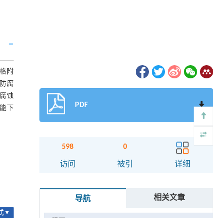
划格附
防腐
腐蚀
PDF
性能下
598
0
访问
被引
详细
相关文章
导航
 ▾