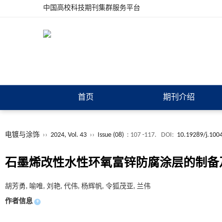
中国高校科技期刊集群服务平台
首页
期刊介绍
电镀与涂饰
››
2024, Vol. 43
››
Issue (08)
: 107 -117.
DOI:
10.19289/j.100
石墨烯改性水性环氧富锌防腐涂层的制备
胡芳勇, 喻唯, 刘艳, 代伟, 杨辉帆, 令狐茂亚, 兰伟
作者信息
+