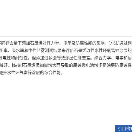
，探讨不同锌含量下添加石墨烯对其力学、电学及防腐性能的影响。[方法]通过
阻率、吸水率和中性盐雾测试结果来评价石墨烯改性水性环氧富锌涂层的
的导电性和耐蚀性，但添加过多会导致涂层性能变差。综合力学、电学和耐
果最好。[结论]石墨烯添加量增大而导致的腐蚀微电池增多是涂层防腐蚀
提升水性环氧富锌涂层的综合性能。
引用格式