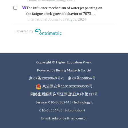
Copyright © Higher Education Press.
Powered by Beijing Magtech Co. Ltd
京ICP备12020869号-1
京ICP备150856号
京公网安备11010202008535号
网络出版服务许可证网出证(京)字第127号
Service: 010-58582445 (Technology);
010-58556485 (Subscription)
E-mail: subscribe@hep.com.cn