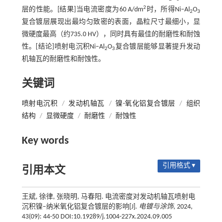
2
层的性能。[结果]当电流密度为60 A/dm
时，所得Ni–Al
O
2
3
复合镀层展现出最均匀致密的表面，晶粒尺寸最细小，显
微硬度最高（约735.0 HV），同时具有最佳的耐磨性和耐蚀
性。[结论]喷射电沉积Ni–Al
O
复合镀层能够显著提升发动
2
3
机轴瓦的耐磨性和耐蚀性。
关键词
喷射电沉积
/
发动机轴瓦
/
镍-氧化铝复合镀层
/
组织
结构
/
显微硬度
/
耐磨性
/
耐蚀性
Key words
引用格式 ▾
引用本文
王斌, 徐律, 张晓明, 马春阳. 电流密度对发动机轴瓦喷射电
沉积镍–纳米氧化铝复合镀层的影响[J].
电镀与涂饰
, 2024,
43(09): 44-50 DOI:10.19289/j.1004-227x.2024.09.005