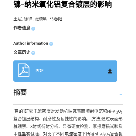
镍–纳米氧化铝复合镀层的影响
王斌, 徐律, 张晓明, 马春阳
作者信息
+
Author information
+
文章历史
+
PDF
摘要
[目的]研究电流密度对发动机轴瓦表面喷射电沉积Ni–Al
O
2
3
复合镀层结构、耐磨性及耐蚀性的影响。[方法]通过表面形
貌观察、X射线衍射分析、显微硬度检测、摩擦磨损试验及
中性盐雾试验，对比了不同电流密度下所得Ni–Al
O
复合镀
2
3