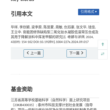
引用格式 ▾
引用本文
毕祥, 李欣颖, 梁李原, 陈昱蒙, 周敏, 仇钰豪, 张文华, 钱佳,
王立中. 官能团修饰缺陷型二氧化钛水凝胶低温常压合成及
其用于降解涂料中挥发甲醛的研究[J].
电镀与涂饰
, 2024,
43(09): 154-162 DOI:10.19289/j.1004-227x.2024.09.017
上一篇
下一篇
基金资助
江苏省高等学校基础科学（自然科学）面上研究项目
（23KJB430035）; 泰州市科技支撑计划社会发展（指导