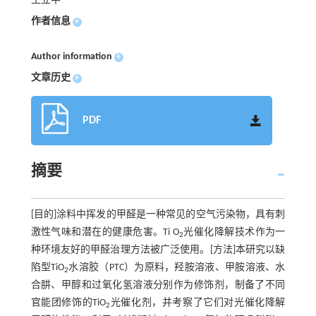
王立中
作者信息
+
Author information
+
文章历史
+
PDF
摘要
[目的]涂料中挥发的甲醛是一种常见的空气污染物，具有刺
激性气味和潜在的健康危害。Ti O
光催化降解技术作为一
2
种环境友好的甲醛治理方法被广泛使用。[方法]本研究以缺
陷型TiO
水溶胶（PTC）为原料，羟胺溶液、甲胺溶液、水
2
合肼、甲醇和过氧化氢溶液分别作为修饰剂，制备了不同
官能团修饰的TiO
光催化剂，并考察了它们对光催化降解
2