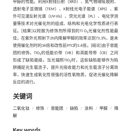
甲醛的性能。利用X射线衍射（XRD）、氮气物理吸脱附、
透射电子显微镜（TEM）、X射线光电子能谱（XPS）、紫
外可见漫反射光谱（UV-Vis）、荧光光谱（PL）、电化学测
量等技术对光催化剂的组成、结构和光电化学性质进行表
征。[结果]以羟胺为修饰剂所得到的Ti O
光催化剂性能最
2
佳，在紫外光照射下2h内降解甲醛的效率达到73.3%，是未
使用催化剂时的36倍和改性前PTC的3.6倍。[结论]由于官能
团的修饰，TiO
的低能价带（VB）和高能导带（CB）之间
2
形成了缺陷能级。当光辐照TiO
时，这些缺陷能够作为陷
2
阱捕捉光生载流子，提升光吸收能力和光生载流子分离效
率，快速生成氧化性很强的活性氧物质，促进光催化降解
反应的进行。
关键词
二氧化钛
/
修饰
/
官能团
/
缺陷
/
涂料
/
甲醛
/
降
解
Key words