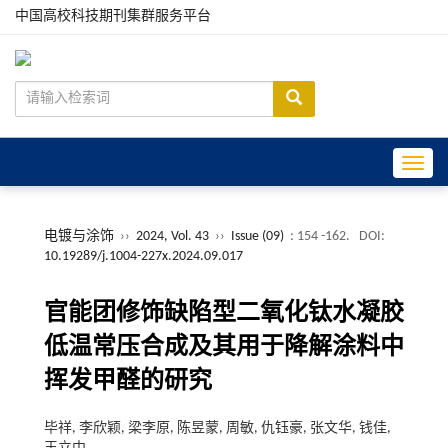
中国高校科技期刊集群服务平台
Toggle
电镀与涂饰
››
2024, Vol. 43
››
Issue (09)
: 154 -162.
DOI:
10.19289/j.1004-227x.2024.09.017
官能团修饰缺陷型二氧化钛水凝胶
低温常压合成及其用于降解涂料中
挥发甲醛的研究
毕祥, 李欣颖, 梁李原, 陈昱蒙, 周敏, 仇钰豪, 张文华, 钱佳,