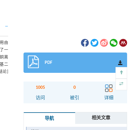
采用由
了一
，铜离
PDF
甲基二
结论]
1005
0
访问
被引
详细
相关文章
导航