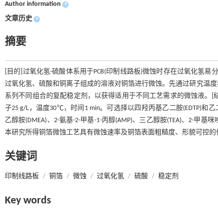
Author information
+
文章历史
+
摘要
[目的]过氧化氢-硫酸体系用于PCB(印制线路板)微蚀时存在过氧化氢
过氧化氢、硫酸和铜离子组成的溶液对铜箔进行微蚀。先通过研究温度
系列不同组合的复配稳定剂，以获得适用于不同工艺需求的微蚀液。[结果]较
子25 g/L，温度30℃，时间1 min。可选择以四羟丙基乙二胺(EDTP)和
乙醇胺(DMEA)、2-氨基-2-甲基-1-丙醇(AMP)、三乙醇胺(TEA)、2-
本研究所得铜箔微蚀工艺具有微蚀速率及铜箔表面粗糙度、形貌可控的
关键词
印制线路板
/
铜箔
/
微蚀
/
过氧化氢
/
硫酸
/
稳定剂
Key words