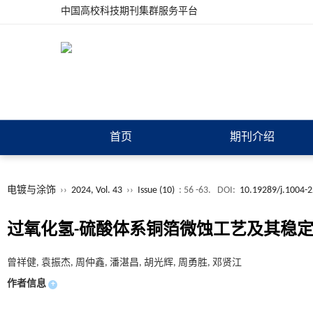
中国高校科技期刊集群服务平台
首页
期刊介绍
电镀与涂饰
››
2024, Vol. 43
››
Issue (10)
: 56 -63.
DOI:
10.19289/j.1004-
过氧化氢-硫酸体系铜箔微蚀工艺及其稳
曾祥健, 袁振杰, 周仲鑫, 潘湛昌, 胡光辉, 周勇胜, 邓贤江
作者信息
+