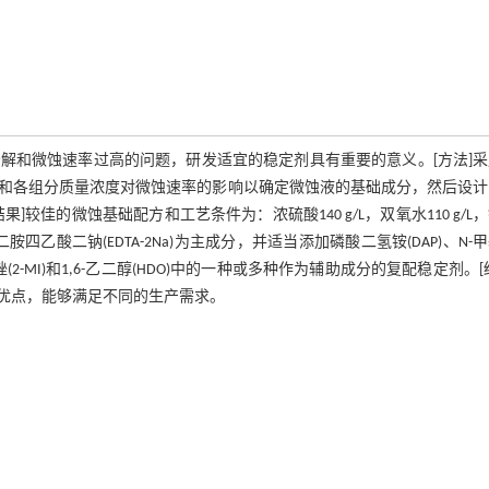
易分解和微蚀速率过高的问题，研发适宜的稳定剂具有重要的意义。[方法]
和各组分质量浓度对微蚀速率的影响以确定微蚀液的基础成分，然后设计
佳的微蚀基础配方和工艺条件为：浓硫酸140 g/L，双氧水110 g/L
乙二胺四乙酸二钠(EDTA-2Na)为主成分，并适当添加磷酸二氢铵(DAP)、N-
甲基咪唑(2-MI)和1,6-乙二醇(HDO)中的一种或多种作为辅助成分的复配稳定剂。[
优点，能够满足不同的生产需求。