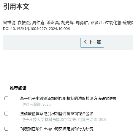
引用本文
曾祥健, 袁振杰, 周仲鑫, 潘湛昌, 胡光辉, 周勇胜, 邓贤江. 过氧化氢-
DOI:10.19289/j.1004-227x.2024.10.008
上一篇