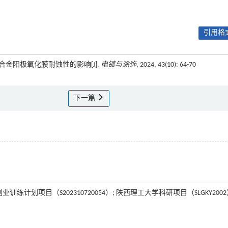
引用格式
1镁合金阳极氧化膜耐蚀性的影响[J].
电镀与涂饰
, 2024, 43(10): 64-70
下一篇
练计划项目（S202310720054）; 陕西理工大学科研项目（SLGKY200