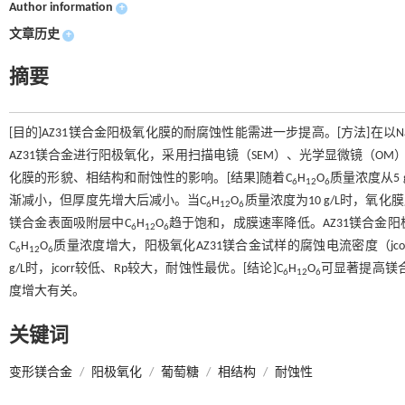
Author information
+
文章历史
+
摘要
[目的]AZ31镁合金阳极氧化膜的耐腐蚀性能需进一步提高。[方法]在以Na
AZ31镁合金进行阳极氧化，采用扫描电镜（SEM）、光学显微镜（OM
化膜的形貌、相结构和耐蚀性的影响。[结果]随着C
H
O
质量浓度从5
6
12
6
渐减小，但厚度先增大后减小。当C
H
O
质量浓度为10 g/L时，氧化
6
12
6
镁合金表面吸附层中C
H
O
趋于饱和，成膜速率降低。AZ31镁合金阳
6
12
6
C
H
O
质量浓度增大，阳极氧化AZ31镁合金试样的腐蚀电流密度（jc
6
12
6
g/L时，jcorr较低、Rp较大，耐蚀性最优。[结论]C
H
O
可显著提高镁
6
12
6
度增大有关。
关键词
变形镁合金
/
阳极氧化
/
葡萄糖
/
相结构
/
耐蚀性