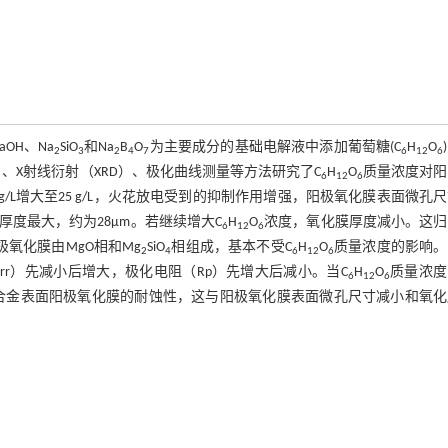
OH、Na
SiO
和Na
B
O
为主要成分的基础电解液中添加葡萄糖(C
H
O
2
3
2
4
7
6
12
6
）、X射线衍射（XRD）、极化曲线测量等方法研究了C
H
O
质量浓度对阳
6
12
6
 g/L增大至25 g/L，火花放电受到的抑制作用增强，阳极氧化膜表面微孔
膜厚度最大，约为28μm。若继续增大C
H
O
浓度，氧化膜厚度减小。这归
6
12
6
极氧化膜由MgO相和Mg
SiO
相组成，基本不受C
H
O
质量浓度的影响。
2
4
6
12
6
orr）先减小后增大，极化电阻（Rp）先增大后减小。当C
H
O
质量浓度
6
12
6
合金表面阳极氧化膜的耐蚀性，这与阳极氧化膜表面微孔尺寸减小和氧化