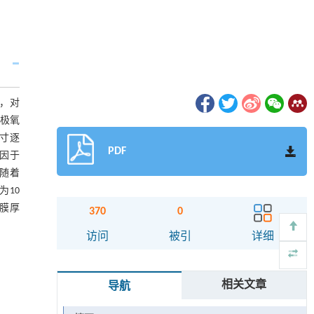
)，对
极氧
尺寸逐
PDF
因于
随着
为10
膜厚
370
0
访问
被引
详细
相关文章
导航