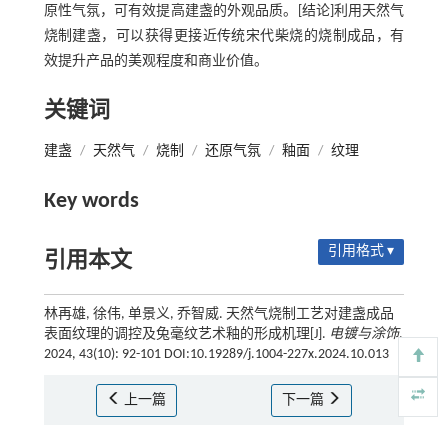
原性气氛，可有效提高建盏的外观品质。[结论]利用天然气
烧制建盏，可以获得更接近传统宋代柴烧的烧制成品，有
效提升产品的美观程度和商业价值。
关键词
建盏
/
天然气
/
烧制
/
还原气氛
/
釉面
/
纹理
Key words
引用格式 ▾
引用本文
林再雄, 徐伟, 单景义, 乔智威. 天然气烧制工艺对建盏成品
表面纹理的调控及兔毫纹艺术釉的形成机理[J].
电镀与涂饰
,
2024, 43(10): 92-101 DOI:10.19289/j.1004-227x.2024.10.013
上一篇
下一篇