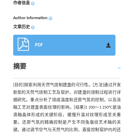
作者信息
+
Author information
+
文章历史
+
PDF
摘要
[目的]探索利用天然气烧制建盏的可行性。[方法]通过开发
新型的天然气烧制工艺及窑炉，对建盏的烧制过程进行详
细研究。重点分析了烧成温度和还原气氛的控制，以及涂
釉工艺对建盏表面纹理的影响。[结果]1 200～1 250°C是油
滴釉晶体形成的关键阶段，缓慢升温对纹理形成至关重
要。还原气氛的精确控制是产生不同兔毫纹艺术釉的关
键。通过调节空气与天然气的比例，直接控制窑炉内的还