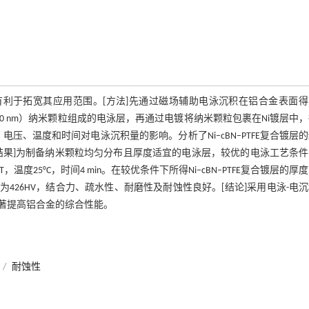
有利于拓宽其应用范围。[方法]先通过磁场辅助电泳沉积在铝合金表面得
径200 nm）纳米颗粒组成的电泳层，再通过电镀将纳米颗粒包裹在Ni镀层中
压、温度和时间对电泳沉积量的影响。分析了Ni–cBN–PTFE复合镀层
结果]为制备纳米颗粒均匀分布且厚度适宜的电泳层，较优的电泳工艺条件
磁感应强度2.5 mT，温度25°C，时间4 min。在较优条件下所得Ni–cBN–PTFE复合镀层的
度为426HV，结合力、疏水性、耐磨性及耐蚀性良好。[结论]采用电泳-电
层，显著提高铝合金的综合性能。
/
耐蚀性