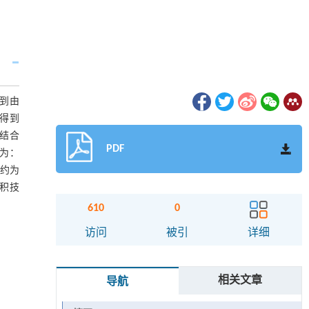
到由
，得到
的结合
PDF
为：
厚度约为
沉积技
610
0
访问
被引
详细
相关文章
导航