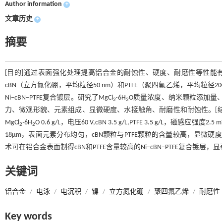
Author information
+
文章历史
+
摘要
[目的]通过表面强化处理提高铝合金的耐蚀性、硬度、耐磨性等性能
cBN（立方氮化硼，平均粒径50 nm）和PTFE（聚四氟乙烯，平均粒
Ni–cBN–PTFE复合镀层。研究了MgCl
·6H
O质量浓度、纳米颗粒添加量、电
2
2
力、微观形貌、元素组成、显微硬度、水接触角、耐磨性和耐蚀性。[
MgCl
·6H
O 0.6 g/L，电压60 V,cBN 3.5 g/L,PTFE 3.5 g/L，
2
2
18μm，表面元素分布均匀，cBN颗粒与PTFE颗粒的含量较高，显微硬
术可在铝合金表面制得cBN和PTFE含量较高的Ni–cBN–PTFE复合镀
关键词
铝合金
/
电泳
/
电沉积
/
镍
/
立方氮化硼
/
聚四氟乙烯
/
耐磨性
Key words