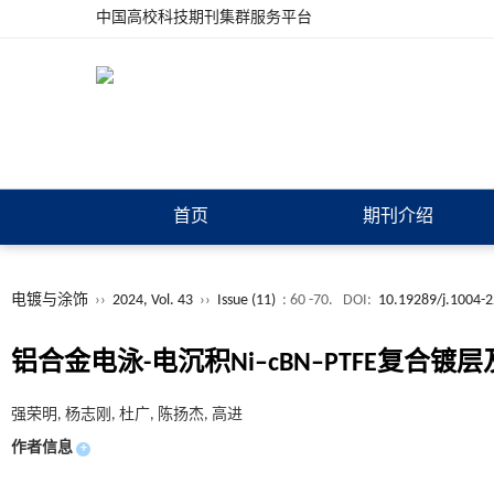
中国高校科技期刊集群服务平台
首页
期刊介绍
电镀与涂饰
››
2024, Vol. 43
››
Issue (11)
: 60 -70.
DOI:
10.19289/j.1004-
铝合金电泳-电沉积Ni–cBN–PTFE复合镀
强荣明, 杨志刚, 杜广, 陈扬杰, 高进
作者信息
+