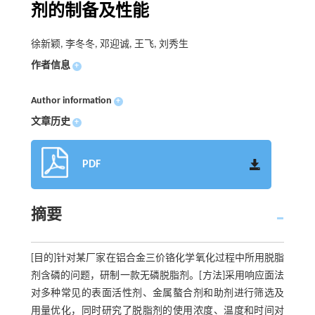
剂的制备及性能
徐新颖, 李冬冬, 邓迎诚, 王飞, 刘秀生
作者信息
+
Author information
+
文章历史
+
PDF
摘要
[目的]针对某厂家在铝合金三价铬化学氧化过程中所用脱脂
剂含磷的问题，研制一款无磷脱脂剂。[方法]采用响应面法
对多种常见的表面活性剂、金属螯合剂和助剂进行筛选及
用量优化，同时研究了脱脂剂的使用浓度、温度和时间对