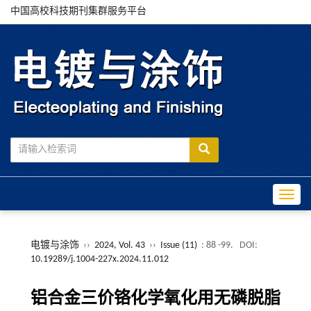
中国高校科技期刊集群服务平台
Toggle
电镀与涂饰
››
2024, Vol. 43
››
Issue (11)
: 88 -99.
DOI:
10.19289/j.1004-227x.2024.11.012
铝合金三价铬化学氧化用无磷脱脂