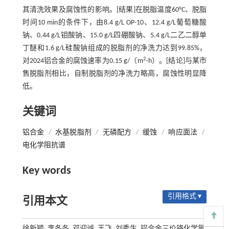
其清洗效果及腐蚀性的影响。[结果]在脱脂温度60°C、脱脂
时间10 min的条件下，由8.4 g/L OP-10、12.4 g/L葡萄糖酸
钠、0.44 g/L钼酸钠、15.0 g/L四硼酸钠、5.4 g/L二乙二醇单
丁醚和1.6 g/L硅酸钠组成的脱脂剂的净洗力达到99.85%，
2
对2024铝合金的腐蚀速率为0.15 g/（m
·h）。[结论]与某市
售脱脂剂相比，自制脱脂剂的净洗力略高，腐蚀性明显降
低。
关键词
铝合金
/
水基脱脂剂
/
无磷配方
/
缓蚀
/
响应面法
/
电化学阻抗谱
Key words
引用格式 ▾
引用本文
徐新颖, 李冬冬, 邓迎诚, 王飞, 刘秀生. 铝合金三价铬化学氧