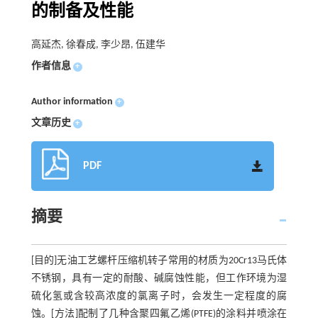
的制备及性能
高延杰, 徐春成, 李少昂, 伍建华
作者信息
+
Author information
+
文章历史
+
PDF
摘要
[目的]无油工艺螺杆压缩机转子常用的材质为20Cr13马氏体
不锈钢，具有一定的耐酸、碱腐蚀性能，但工作环境为湿
硫化氢或含较高浓度的氯离子时，会发生一定程度的腐
蚀。[方法]配制了几种含聚四氟乙烯(PTFE)的涂料并喷涂在