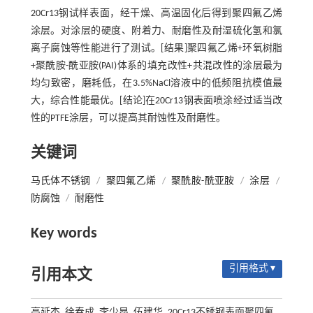
20Cr13钢试样表面，经干燥、高温固化后得到聚四氟乙烯
涂层。对涂层的硬度、附着力、耐磨性及耐湿硫化氢和氯
离子腐蚀等性能进行了测试。[结果]聚四氟乙烯+环氧树脂
+聚酰胺-酰亚胺(PAI)体系的填充改性+共混改性的涂层最为
均匀致密，磨耗低，在3.5%NaCl溶液中的低频阻抗模值最
大，综合性能最优。[结论]在20Cr13钢表面喷涂经过适当改
性的PTFE涂层，可以提高其耐蚀性及耐磨性。
关键词
马氏体不锈钢
/
聚四氟乙烯
/
聚酰胺-酰亚胺
/
涂层
/
防腐蚀
/
耐磨性
Key words
引用格式 ▾
引用本文
高延杰, 徐春成, 李少昂, 伍建华. 20Cr13不锈钢表面聚四氟