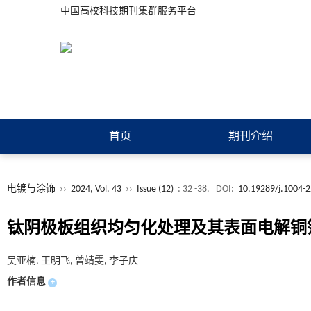
中国高校科技期刊集群服务平台
首页
期刊介绍
电镀与涂饰
››
2024, Vol. 43
››
Issue (12)
: 32 -38.
DOI:
10.19289/j.1004-
钛阴极板组织均匀化处理及其表面电解铜
吴亚楠, 王明飞, 曾靖雯, 李子庆
作者信息
+