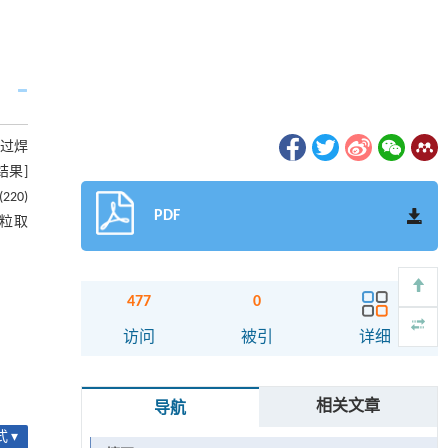
通过焊
果]
20)
PDF
晶粒取
477
0
访问
被引
详细
相关文章
导航
 ▾