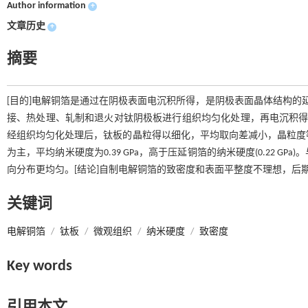
Author information
+
文章历史
+
摘要
[目的]电解铜箔是通过在阴极表面电沉积所得，是阴极表面晶体结构的
接、热处理、轧制和退火对钛阴极板进行组织均匀化处理，再电沉积得
经组织均匀化处理后，钛板的晶粒得以细化，平均取向差减小，晶粒度等级
为主，平均纳米硬度为0.39 GPa，高于压延铜箔的纳米硬度(0.22
向分布更均匀。[结论]自制电解铜箔的致密度和表面平整度不理想，后
关键词
电解铜箔
/
钛板
/
微观组织
/
纳米硬度
/
致密度
Key words
引用本文