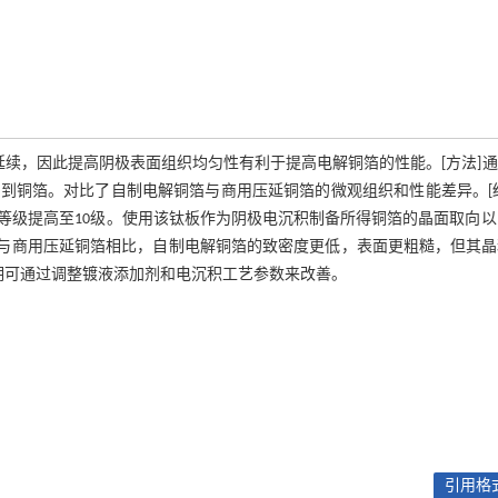
延续，因此提高阴极表面组织均匀性有利于提高电解铜箔的性能。[方法]
到铜箔。对比了自制电解铜箔与商用压延铜箔的微观组织和性能差异。[结
提高至10级。使用该钛板作为阴极电沉积制备所得铜箔的晶面取向以(2
 GPa)。与商用压延铜箔相比，自制电解铜箔的致密度更低，表面更粗糙，但其
期可通过调整镀液添加剂和电沉积工艺参数来改善。
引用格式