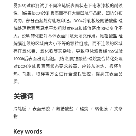
雾(NSS)试验测试了不同冷轧板表面状态下电泳漆板的耐蚀
性。[结果]DC04冷轧板表面存在大量凹坑与凸起，凹坑分布
均匀，部分凸起处有轧痕印记。DC04冷轧板经氟锆酸盐-硅
烷处理后表面算术平均粗糙度(Ra)和峰值密度(RPc)变化不
大，说明转化膜对基体表面凹坑无填充作用。氟锆酸盐-硅
烷膜连续的区域由大小不等的颗粒组成，而不连续的区域
存在氧化铝、氧化铁等夹杂物，导致电泳漆板经NSS试验
1000h后表面出现起泡。[结论]氟锆酸盐-硅烷复合转化处理
对DC04冷轧板表面状态要求较高，应该从冶炼、板坯加
热、轧制、取样等方面进行全流程管控，提高其表面品
质。
关键词
冷轧板
/
表面形貌
/
氟锆酸盐
/
硅烷
/
转化膜
/
夹杂
物
Key words