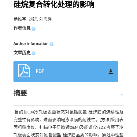
硅烷复合转化处理的影响
杨维宇, 刘妍, 刘恩泽
作者信息
+
Author information
+
文章历史
+
PDF
摘要
[目的]DC04冷轧板表面状态对氟锆酸盐-硅烷膜的连续性及
完整性有影响，进而影响电泳漆膜的耐蚀性。[方法]采用表
面粗糙度仪、扫描电子显微镜(SEM)及能谱仪(EDS)考察了冷
轧板表面状态对氟锆酸盐-硅烷膜品质的影响。通过中性盐