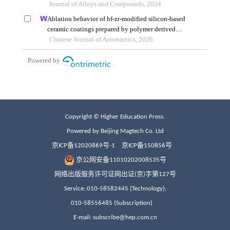
Copyright © Higher Education Press.
Powered by Beijing Magtech Co. Ltd
京ICP备12020869号-1
京ICP备150856号
京公网安备11010202008535号
网络出版服务许可证网出证(京)字第127号
Service: 010-58582445 (Technology);
010-58556485 (Subscription)
E-mail: subscribe@hep.com.cn