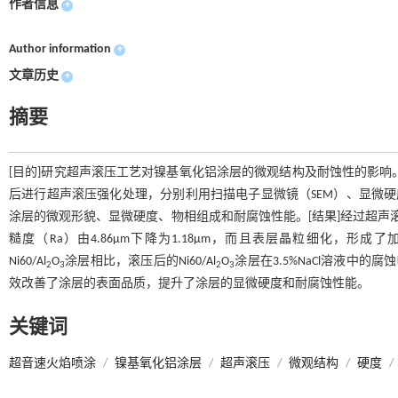
作者信息
+
Author information
+
文章历史
+
摘要
[目的]研究超声滚压工艺对镍基氧化铝涂层的微观结构及耐蚀性的影响。[方
后进行超声滚压强化处理，分别利用扫描电子显微镜（SEM）、显微硬度计
涂层的微观形貌、显微硬度、物相组成和耐腐蚀性能。[结果]经过超声滚压处
糙度（Ra）由4.86μm下降为1.18μm，而且表层晶粒细化，形成了加
Ni60/Al
O
涂层相比，滚压后的Ni60/Al
O
涂层在3.5%NaCl溶液中
2
3
2
3
效改善了涂层的表面品质，提升了涂层的显微硬度和耐腐蚀性能。
关键词
超音速火焰喷涂
/
镍基氧化铝涂层
/
超声滚压
/
微观结构
/
硬度
/