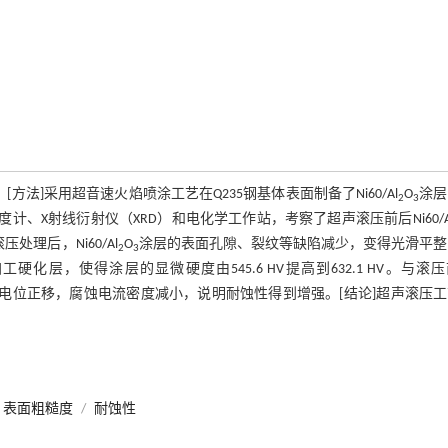
法]采用超音速火焰喷涂工艺在Q235钢基体表面制备了Ni60/Al
O
涂层
2
3
、X射线衍射仪（XRD）和电化学工作站，考察了超声滚压前后Ni60/A
理后，Ni60/Al
O
涂层的表面孔隙、裂纹等缺陷减少，变得光滑平整
2
3
工硬化层，使得涂层的显微硬度由545.6 HV提高到632.1 HV。与滚
的腐蚀电位正移，腐蚀电流密度减小，说明耐蚀性得到增强。[结论]超声滚压
表面粗糙度
/
耐蚀性