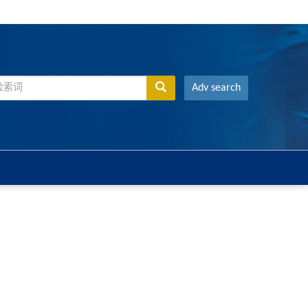
Adv search