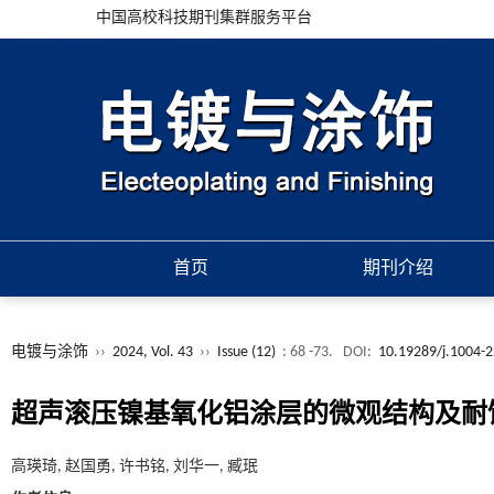
中国高校科技期刊集群服务平台
首页
期刊介绍
电镀与涂饰
››
2024, Vol. 43
››
Issue (12)
: 68 -73.
DOI:
10.19289/j.1004-
超声滚压镍基氧化铝涂层的微观结构及耐
高瑛琦, 赵国勇, 许书铭, 刘华一, 臧珉