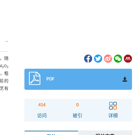
，随
l
O
2
3
，粗
PDF
压前的
工艺有
414
0
访问
被引
详细