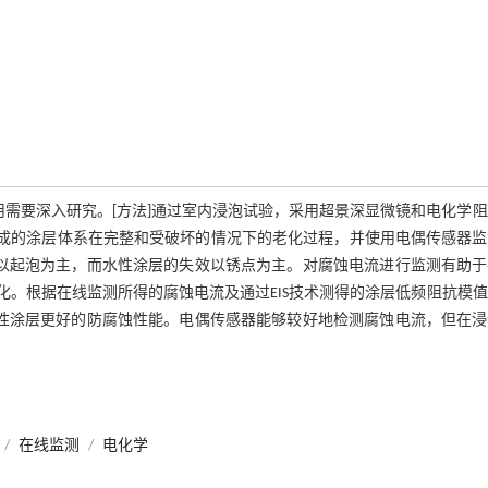
用需要深入研究。[方法]通过室内浸泡试验，采用超景深显微镜和电化学
漆组成的涂层体系在完整和受破坏的情况下的老化过程，并使用电偶传感器
式以起泡为主，而水性涂层的失效以锈点为主。对腐蚀电流进行监测有助于
。根据在线监测所得的腐蚀电流及通过EIS技术测得的涂层低频阻抗模
水性涂层更好的防腐蚀性能。电偶传感器能够较好地检测腐蚀电流，但在浸
/
在线监测
/
电化学