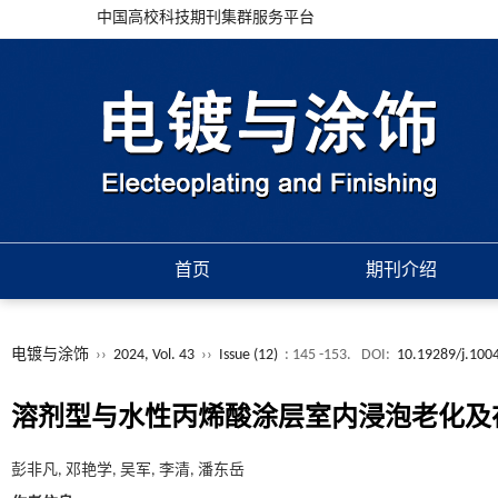
中国高校科技期刊集群服务平台
首页
期刊介绍
电镀与涂饰
››
2024, Vol. 43
››
Issue (12)
: 145 -153.
DOI:
10.19289/j.100
溶剂型与水性丙烯酸涂层室内浸泡老化及
彭非凡, 邓艳学, 吴军, 李清, 潘东岳