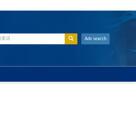
Adv search