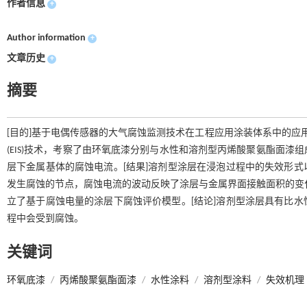
作者信息
+
Author information
+
文章历史
+
摘要
[目的]基于电偶传感器的大气腐蚀监测技术在工程应用涂装体系中的应
(EIS)技术，考察了由环氧底漆分别与水性和溶剂型丙烯酸聚氨酯面
层下金属基体的腐蚀电流。[结果]溶剂型涂层在浸泡过程中的失效形
发生腐蚀的节点，腐蚀电流的波动反映了涂层与金属界面接触面积的变化
立了基于腐蚀电量的涂层下腐蚀评价模型。[结论]溶剂型涂层具有比
程中会受到腐蚀。
关键词
环氧底漆
/
丙烯酸聚氨酯面漆
/
水性涂料
/
溶剂型涂料
/
失效机理