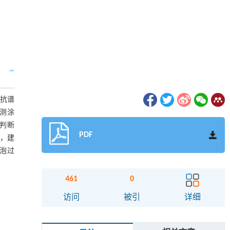
阻抗谱
监测涂
判断
PDF
值，建
泡过
461
0
访问
被引
详细