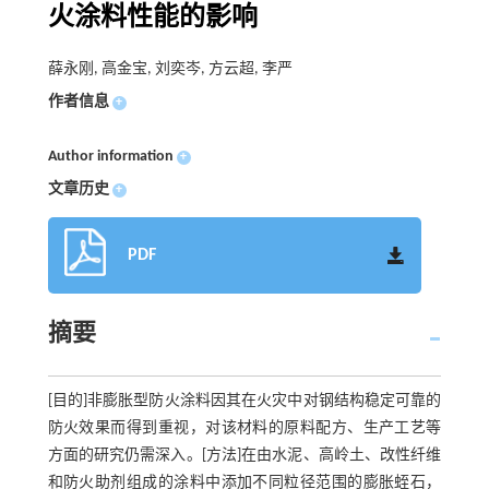
火涂料性能的影响
薛永刚, 高金宝, 刘奕岑, 方云超, 李严
作者信息
+
Author information
+
文章历史
+
PDF
摘要
[目的]非膨胀型防火涂料因其在火灾中对钢结构稳定可靠的
防火效果而得到重视，对该材料的原料配方、生产工艺等
方面的研究仍需深入。[方法]在由水泥、高岭土、改性纤维
和防火助剂组成的涂料中添加不同粒径范围的膨胀蛭石，