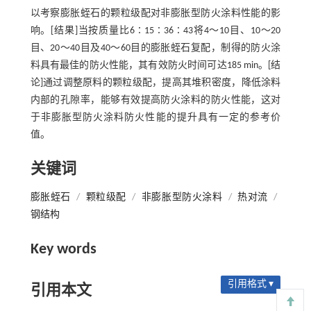
以考察膨胀蛭石的颗粒级配对非膨胀型防火涂料性能的影
响。[结果]当按质量比6∶15∶36∶43将4～10目、10～20
目、20～40目及40～60目的膨胀蛭石复配，制得的防火涂
料具有最佳的防火性能，其有效防火时间可达185 min。[结
论]通过调整原料的颗粒级配，提高其堆积密度，降低涂料
内部的孔隙率，能够有效提高防火涂料的防火性能，这对
于非膨胀型防火涂料防火性能的提升具有一定的参考价
值。
关键词
膨胀蛭石
/
颗粒级配
/
非膨胀型防火涂料
/
热对流
/
钢结构
Key words
引用格式 ▾
引用本文