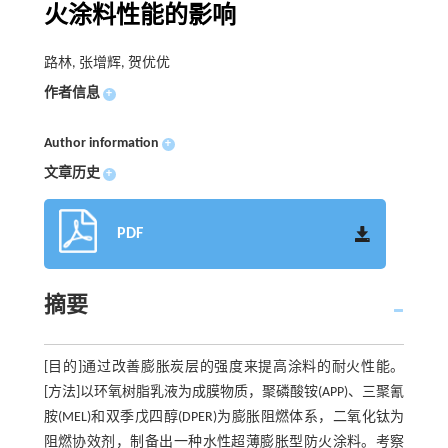
火涂料性能的影响
路林, 张增辉, 贺优优
作者信息
+
Author information
+
文章历史
+
PDF
摘要
[目的]通过改善膨胀炭层的强度来提高涂料的耐火性能。
[方法]以环氧树脂乳液为成膜物质，聚磷酸铵(APP)、三聚氰
胺(MEL)和双季戊四醇(DPER)为膨胀阻燃体系，二氧化钛为
阻燃协效剂，制备出一种水性超薄膨胀型防火涂料。考察