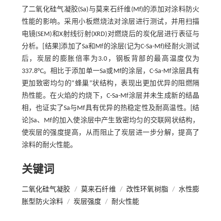
了二氧化硅气凝胶(Sa)与莫来石纤维(Mf)的添加对涂料防火
性能的影响。采用小板燃烧法对涂层进行测试，并用扫描
电镜(SEM)和X射线衍射(XRD)对燃烧后的炭化层进行表征与
分析。[结果]添加了Sa和Mf的涂层(记为C-Sa-Mf)经耐火测试
后，炭层的膨胀倍率为3.0，钢板背部的最高温度仅为
337.8°C。相比于添加单一Sa或Mf的涂层，C-Sa-Mf涂层具有
更加致密均匀的“蜂巢”状结构，表现出更加优异的阻燃隔
热性能。在火焰的灼烧下，C-Sa-Mf涂层并未生成新的结晶
相，也证实了Sa与Mf具有优异的热稳定性及耐高温性。[结
论]Sa、Mf的加入使涂层中产生致密均匀的交联网状结构，
使炭层的强度提高，从而阻止了炭层进一步分解，提高了
涂料的耐火性能。
关键词
二氧化硅气凝胶
/
莫来石纤维
/
改性环氧树脂
/
水性膨
胀型防火涂料
/
炭层强度
/
耐火性能