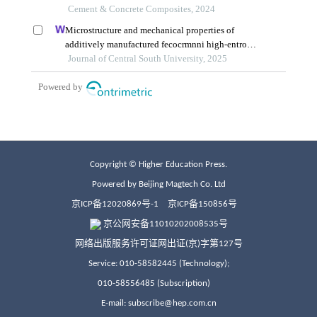
Copyright © Higher Education Press.
Powered by Beijing Magtech Co. Ltd
京ICP备12020869号-1
京ICP备150856号
京公网安备11010202008535号
网络出版服务许可证网出证(京)字第127号
Service: 010-58582445 (Technology);
010-58556485 (Subscription)
E-mail: subscribe@hep.com.cn