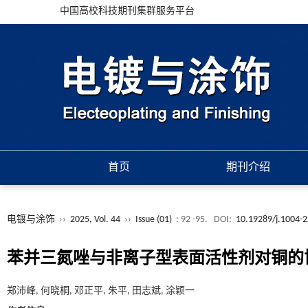
中国高校科技期刊集群服务平台
首页
期刊介绍
电镀与涂饰
››
2025, Vol. 44
››
Issue (01)
: 92 -95.
DOI:
10.19289/j.1004-
苯并三氮唑与非离子型表面活性剂对铜的
郑沛峰, 何晓桐, 邓正平, 朱平, 田志斌, 涂颖一