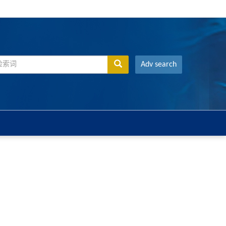
Adv search