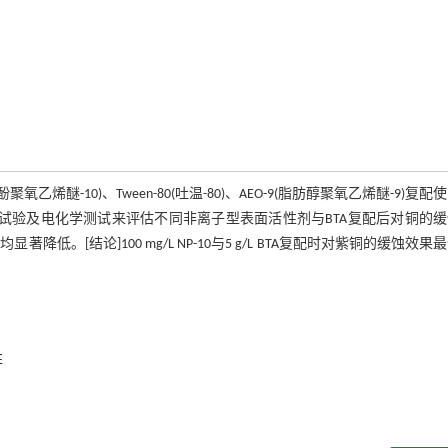
氧乙烯醚-10)、Tween-80(吐温-80)、AEO-9(脂肪醇聚氧乙烯醚-9)复配
试验及电化学测试来评估不同非离子型表面活性剂与BTA复配后对铜的
。[结论]100 mg/L NP-10与5 g/L BTA复配时对紫铜的缓蚀效果
性