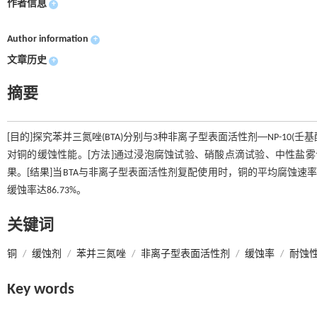
作者信息
+
Author information
+
文章历史
+
摘要
[目的]探究苯并三氮唑(BTA)分别与3种非离子型表面活性剂──NP-10(壬基酚聚
对铜的缓蚀性能。[方法]通过浸泡腐蚀试验、硝酸点滴试验、中性盐雾
果。[结果]当BTA与非离子型表面活性剂复配使用时，铜的平均腐蚀速率均显著降低
缓蚀率达86.73%。
关键词
铜
/
缓蚀剂
/
苯并三氮唑
/
非离子型表面活性剂
/
缓蚀率
/
耐蚀
Key words