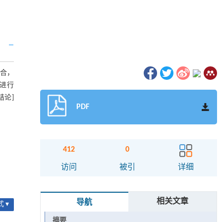
混合，
进行
结论]
PDF
412
0
访问
被引
详细
相关文章
导航
 ▾
摘要