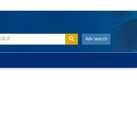
Adv search