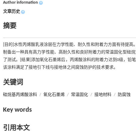
Author information
+
文章历史
+
摘要
[目的]水性丙烯酸乳液涂层在力学性能、耐久性和附着力方面有待提高
制备出一种具有高力学性能、高耐久性和良好附着力的常温固化型硅烷
了测试。[结果]添加氧化石墨烯后，丙烯酸涂料的附着力达到0级，铅笔
该涂料满足了接地引下线与接地体之间腐蚀防护的技术要求。
关键词
硅烷基丙烯酸涂料
/
氧化石墨烯
/
常温固化
/
接地材料
/
防腐蚀
Key words
引用本文