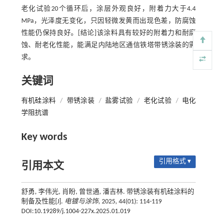
老化试验20个循环后，涂层外观良好，附着力大于4.4
MPa，光泽度无变化，只因轻微发黄而出现色差，防腐蚀
性能仍保持良好。[结论]该涂料具有较好的附着力和耐腐
蚀、耐老化性能，能满足内陆地区通信铁塔带锈涂装的需
求。
关键词
有机硅涂料
/
带锈涂装
/
盐雾试验
/
老化试验
/
电化
学阻抗谱
Key words
引用格式 ▾
引用本文
舒勇, 李伟光, 肖盼, 曾世通, 潘吉林. 带锈涂装有机硅涂料的
制备及性能[J].
电镀与涂饰
, 2025, 44(01): 114-119
DOI:10.19289/j.1004-227x.2025.01.019