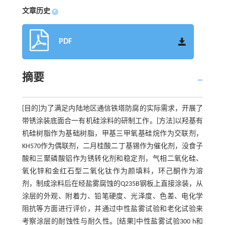
文章历史
+
PDF
摘要
[目的]为了满足内陆地区通信铁塔防腐的实际需求，开展了
带锈涂装底面合一有机硅涂料的研制工作。[方法]以羟基有
机硅树脂作为基础树脂，甲基三甲氧基硅烷作为交联剂，
KH570作为偶联剂，二月桂酸二丁基锡作为催化剂，没食子
酸和三聚磷酸铝作为锈转化剂和稳定剂，气相二氧化硅、
氧化锌和金红石型二氧化钛作为颜填料，环己酮作为溶
剂，制成涂料后在经盐雾腐蚀的Q235B钢板上直接涂装，从
涂层的外观、附着力、铅笔硬度、光泽度、色差、电化学
阻抗等方面进行评价，并通过中性盐雾试验和老化试验来
考察涂层的耐蚀性与耐久性。[结果]中性盐雾试验300 h和