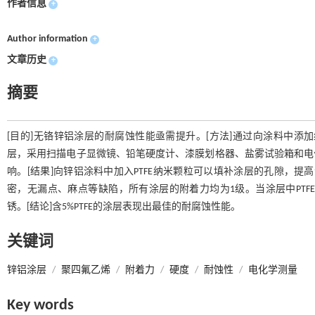
作者信息
+
Author information
+
文章历史
+
摘要
[目的]无铬锌铝涂层的耐腐蚀性能亟需提升。[方法]通过向涂料中添加纳
层，采用扫描电子显微镜、铅笔硬度计、漆膜划格器、盐雾试验箱和电化
响。[结果]向锌铝涂料中加入PTFE纳米颗粒可以填补涂层的孔隙，提高
密，无漏点、麻点等缺陷，所有涂层的附着力均为1级。当涂层中PTFE的
锈。[结论]含5%PTFE的涂层表现出最佳的耐腐蚀性能。
关键词
锌铝涂层
/
聚四氟乙烯
/
附着力
/
硬度
/
耐蚀性
/
电化学测量
Key words