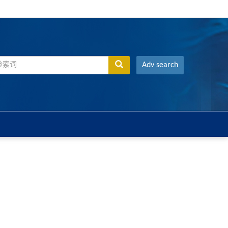
Adv search