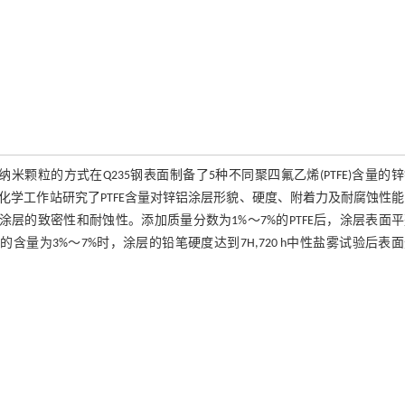
米颗粒的方式在Q235钢表面制备了5种不同聚四氟乙烯(PTFE)含量的
学工作站研究了PTFE含量对锌铝涂层形貌、硬度、附着力及耐腐蚀性
涂层的致密性和耐蚀性。添加质量分数为1%～7%的PTFE后，涂层表面
含量为3%～7%时，涂层的铅笔硬度达到7H,720 h中性盐雾试验后表