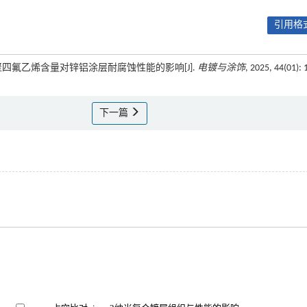
引用格式
卓. 聚四氟乙烯含量对锌铝涂层耐腐蚀性能的影响[J].
电镀与涂饰
, 2025, 44(01): 
下一篇