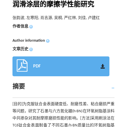
润滑涂层的摩擦学性能研究
张韵波, 左寒阳, 肖吉源, 吴桐, 严红林, 刘佳, 卢建红
作者信息
+
Author information
+
文章历史
+
PDF
摘要
[目的]为克服钛合金表面硬度低、耐磨性差、粘合磨损严重
等问题，研究了石墨与六方氮化硼(h-BN)在环氧树脂基涂料
中共掺杂对其耐摩擦磨损性能的影响。[方法]采用刷涂法在
TC6钛合金表面制备了不同石墨/h-BN质量比的环氧树脂基