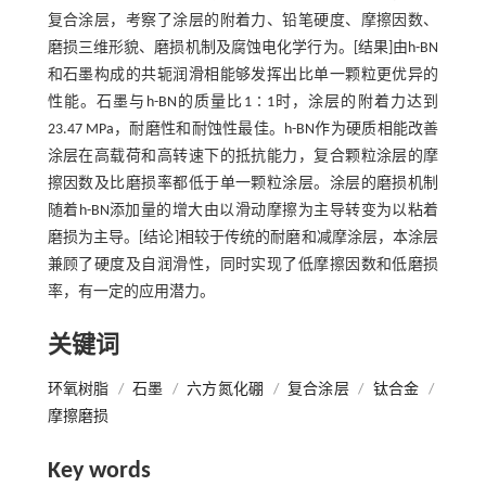
复合涂层，考察了涂层的附着力、铅笔硬度、摩擦因数、
磨损三维形貌、磨损机制及腐蚀电化学行为。[结果]由h-BN
和石墨构成的共轭润滑相能够发挥出比单一颗粒更优异的
性能。石墨与h-BN的质量比1∶1时，涂层的附着力达到
23.47 MPa，耐磨性和耐蚀性最佳。h-BN作为硬质相能改善
涂层在高载荷和高转速下的抵抗能力，复合颗粒涂层的摩
擦因数及比磨损率都低于单一颗粒涂层。涂层的磨损机制
随着h-BN添加量的增大由以滑动摩擦为主导转变为以粘着
磨损为主导。[结论]相较于传统的耐磨和减摩涂层，本涂层
兼顾了硬度及自润滑性，同时实现了低摩擦因数和低磨损
率，有一定的应用潜力。
关键词
环氧树脂
/
石墨
/
六方氮化硼
/
复合涂层
/
钛合金
/
摩擦磨损
Key words