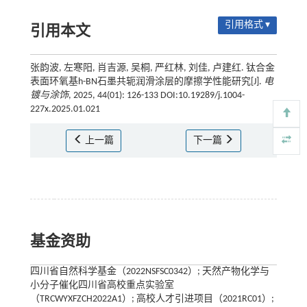
引用格式 ▾
引用本文
张韵波, 左寒阳, 肖吉源, 吴桐, 严红林, 刘佳, 卢建红. 钛合金
表面环氧基h-BN石墨共轭润滑涂层的摩擦学性能研究[J].
电
镀与涂饰
, 2025, 44(01): 126-133 DOI:10.19289/j.1004-
227x.2025.01.021
上一篇
下一篇
基金资助
四川省自然科学基金（2022NSFSC0342）; 天然产物化学与
小分子催化四川省高校重点实验室
（TRCWYXFZCH2022A1）; 高校人才引进项目（2021RC01）;