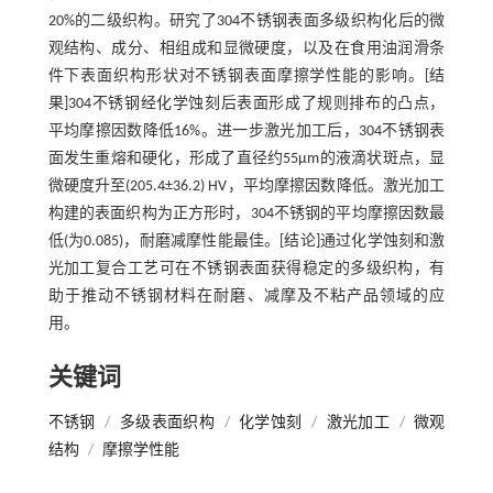
20%的二级织构。研究了304不锈钢表面多级织构化后的微
观结构、成分、相组成和显微硬度，以及在食用油润滑条
件下表面织构形状对不锈钢表面摩擦学性能的影响。[结
果]304不锈钢经化学蚀刻后表面形成了规则排布的凸点，
平均摩擦因数降低16%。进一步激光加工后，304不锈钢表
面发生重熔和硬化，形成了直径约55μm的液滴状斑点，显
微硬度升至(205.4±36.2) HV，平均摩擦因数降低。激光加工
构建的表面织构为正方形时，304不锈钢的平均摩擦因数最
低(为0.085)，耐磨减摩性能最佳。[结论]通过化学蚀刻和激
光加工复合工艺可在不锈钢表面获得稳定的多级织构，有
助于推动不锈钢材料在耐磨、减摩及不粘产品领域的应
用。
关键词
不锈钢
/
多级表面织构
/
化学蚀刻
/
激光加工
/
微观
结构
/
摩擦学性能