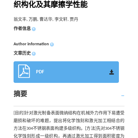
织构化及其摩擦学性能
翁文丰, 万鹏, 曹达华, 李文轩, 贾丹
作者信息
+
Author information
+
文章历史
+
PDF
摘要
[目的]针对激光制备表面微纳结构在机械外力作用下易遭受
磨损和破坏的难题，提出将化学蚀刻和激光加工相结合的
方法在304不锈钢表面构建多级织构。[方法]先对304不锈钢
化学蚀刻形成一级织构，再通过激光加工得到面积密度为