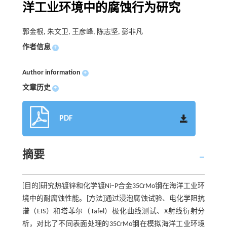
洋工业环境中的腐蚀行为研究
郭金根, 朱文卫, 王彦峰, 陈志坚, 彭非凡
作者信息
+
Author information
+
文章历史
+
PDF
摘要
[目的]研究热镀锌和化学镀Ni–P合金35CrMo钢在海洋工业环
境中的耐腐蚀性能。[方法]通过浸泡腐蚀试验、电化学阻抗
谱（EIS）和塔菲尔（Tafel）极化曲线测试、X射线衍射分
析，对比了不同表面处理的35CrMo钢在模拟海洋工业环境