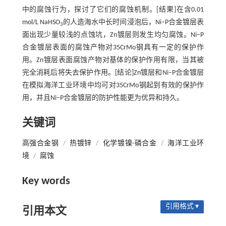
中的腐蚀行为，探讨了它们的腐蚀机制。[结果]在含0.01
mol/L NaHSO
的人造海水中长时间浸泡后，Ni–P合金镀层表
3
面出现少量较浅的点蚀坑，Zn镀层则发生均匀腐蚀。Ni–P
合金镀层表面的腐蚀产物对35CrMo钢具有一定的保护作
用。Zn镀层表面腐蚀产物对基体的保护作用有限，当其被
完全消耗后将失去保护作用。[结论]Zn镀层和Ni–P合金镀层
在模拟海洋工业环境中均可对35CrMo钢起到有效的保护作
用，并且Ni–P合金镀层的防护性能更为优异和持久。
关键词
高强合金钢
/
热镀锌
/
化学镀镍-磷合金
/
海洋工业环
境
/
腐蚀
Key words
引用格式 ▾
引用本文