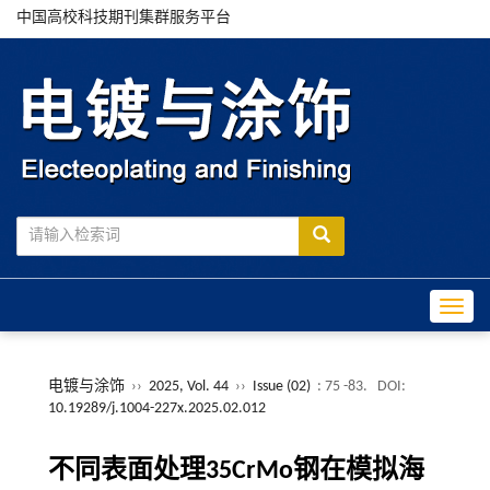
中国高校科技期刊集群服务平台
Toggle
电镀与涂饰
››
2025, Vol. 44
››
Issue (02)
: 75 -83.
DOI:
10.19289/j.1004-227x.2025.02.012
不同表面处理35CrMo钢在模拟海