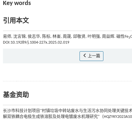
Key words
引用本文
易师, 沈言锦, 侯志华, 陈标, 林崟, 周晟, 邱敬贤, 叶明强, 周益辉. 磁性Fe
3
DOI:10.19289/j.1004-227x.2025.02.019
上一篇
基金资助
长沙市科技计划项目“村镇垃圾中转站废水与生活污水协同处理关键技术与装备
解双铁耦合电极生成铁溶胶及处理电镀废水机理研究”（HQZYKY2023A1