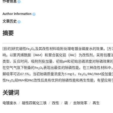
作者信息
+
Author information
+
文章历史
+
摘要
[目的]研究磁性Fe
O
及其改性材料吸附处理电镀含磷废水的效果。[方法
3
4
响。以聚丙烯酰胺（PAM）和聚合氯化铝（PAC）为改性剂，采用包覆法
类型、反应时间、吸附剂投加量、初始pH和初始总磷浓度对除磷效果的
在空气气氛下制备的Fe
O
表现出最佳的除磷性能。在三种改性材料中，
3
4
解吸率可达67.5%。当初始磷质量浓度为5 mg/L、Fe
O
/PAC/PAM投加
3
4
性Fe
O
经PAM和PAC改性后具有优异的除磷性能和再生性能，有望应
3
4
关键词
电镀废水
/
磁性四氧化三铁
/
改性
/
磷
/
去除效率
/
再生