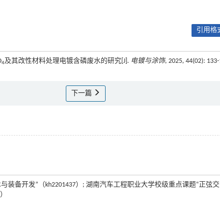
引用格式
O
及其改性材料处理电镀含磷废水的研究[J].
电镀与涂饰
, 2025, 44(02): 133
4
下一篇
开发”（kh2201437）; 湖南汽车工程职业大学校级重点课题“正弦
0）