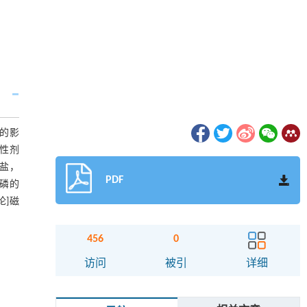
的影
改性剂
盐，
PDF
时磷的
论]磁
456
0
访问
被引
详细