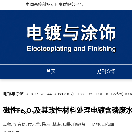
中国高校科技期刊集群服务平台
首页
期刊介绍
电镀与涂饰
››
2025, Vol. 44
››
Issue (02)
: 133 -139.
DOI:
10.19289/j.100
磁性Fe
O
及其改性材料处理电镀含磷废
3
4
易师, 沈言锦, 侯志华, 陈标, 林崟, 周晟, 邱敬贤, 叶明强, 周益辉