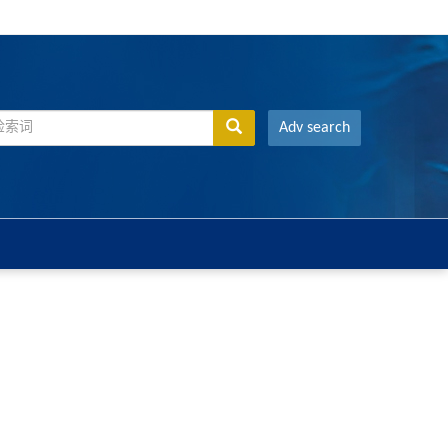
Adv search