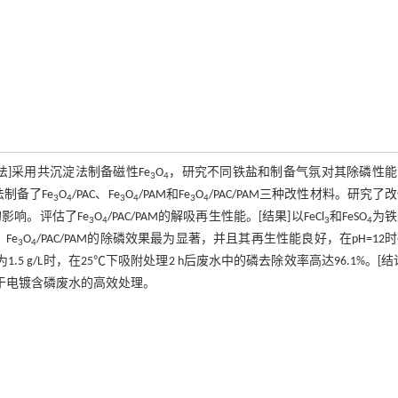
]采用共沉淀法制备磁性Fe
O
，研究不同铁盐和制备气氛对其除磷性能
3
4
制备了Fe
O
/PAC、Fe
O
/PAM和Fe
O
/PAC/PAM三种改性材料。研究了
3
4
3
4
3
4
影响。评估了Fe
O
/PAC/PAM的解吸再生性能。[结果]以FeCl
和FeSO
为铁
3
4
3
4
Fe
O
/PAC/PAM的除磷效果最为显著，并且其再生性能良好，在pH=12
3
4
量为1.5 g/L时，在25℃下吸附处理2 h后废水中的磷去除效率高达96.1%。[结
用于电镀含磷废水的高效处理。