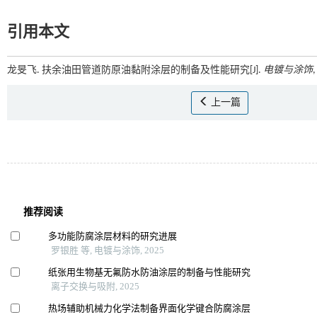
引用本文
龙旻飞. 扶余油田管道防原油黏附涂层的制备及性能研究[J].
电镀与涂饰
,
上一篇