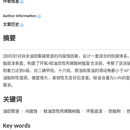
作者信息
+
Author information
+
文章历史
+
摘要
[目的]针对扶余油田集输管道的内腐蚀因素，设计一套适合的防腐体系
脂底漆表面，构建了环氧/硅油改性丙烯酸树脂复合涂层，考察了该涂层
附着力达到0级，对二碘甲烷、十六烷、原油和泵油的滑动角都小于10°，
油黏附性提高，硬度增大，柔韧性先变好后变差。硅油含量为1.0%的
需求。
关键词
油田管道
/
内腐蚀
/
硅油改性丙烯酸树脂
/
环氧底漆
/
防黏附
/
Key words