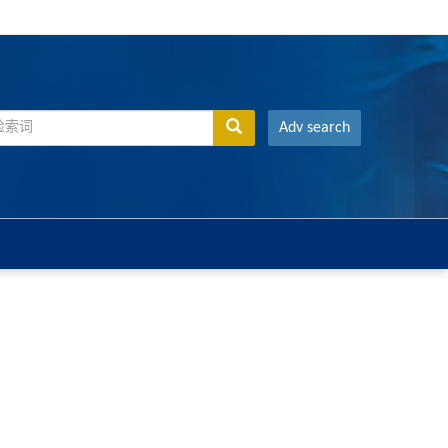
Adv search