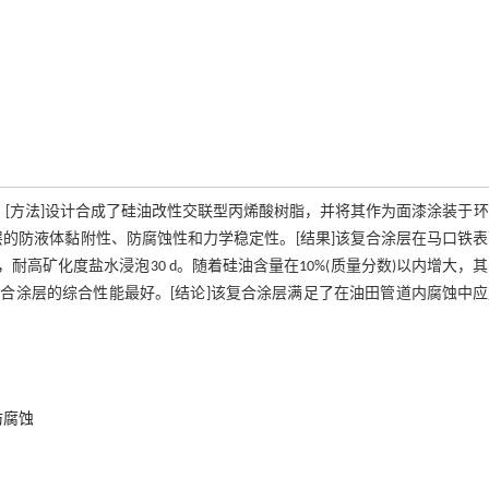
。[方法]设计合成了硅油改性交联型丙烯酸树脂，并将其作为面漆涂装于
的防液体黏附性、防腐蚀性和力学稳定性。[结果]该复合涂层在马口铁
耐高矿化度盐水浸泡30 d。随着硅油含量在10%(质量分数)以内增大，
复合涂层的综合性能最好。[结论]该复合涂层满足了在油田管道内腐蚀中
防腐蚀