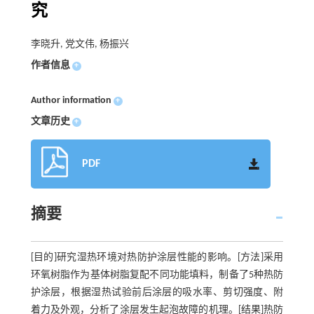
究
李晓升, 党文伟, 杨振兴
作者信息
+
Author information
+
文章历史
+
PDF
摘要
[目的]研究湿热环境对热防护涂层性能的影响。[方法]采用
环氧树脂作为基体树脂复配不同功能填料，制备了5种热防
护涂层，根据湿热试验前后涂层的吸水率、剪切强度、附
着力及外观，分析了涂层发生起泡故障的机理。[结果]热防