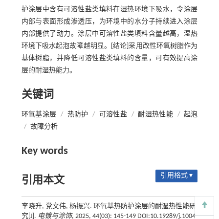
护涂层中含有可溶性盐类填料在湿热环境下吸水，令涂层
内部与表面形成渗透压，为环境中的水分子持续进入涂层
内部提供了动力。涂层中可溶性盐类填料含量越高，湿热
环境下吸水起泡故障越明显。[结论]采用改性环氧树脂作为
基体树脂，并降低可溶性盐类填料的含量，可有效提高涂
层的耐湿热能力。
关键词
环氧基涂层
/
热防护
/
可溶性盐
/
耐湿热性能
/
起泡
/
故障分析
Key words
引用格式 ▾
引用本文
李晓升, 党文伟, 杨振兴. 环氧基热防护涂层的耐湿热性能研
究[J].
电镀与涂饰
, 2025, 44(03): 145-149 DOI:10.19289/j.1004-