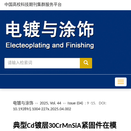
中国高校科技期刊集群服务平台
Toggle
电镀与涂饰
››
2025, Vol. 44
››
Issue (04)
: 9 -15.
DOI:
10.19289/j.1004-227x.2025.04.002
典型Cd镀层30CrMnSiA紧固件在模