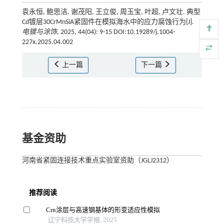
袁永恒, 鲍思洁, 谢茂阳, 王立俊, 周玉宝, 叶超, 卢文壮. 典型
Cd镀层30CrMnSiA紧固件在模拟海水中的应力腐蚀行为[J].
电镀与涂饰
, 2025, 44(04): 9-15 DOI:10.19289/j.1004-
227x.2025.04.002
上一篇
下一篇
基金资助
河南省紧固连接技术重点实验室资助（JGLJ2312）