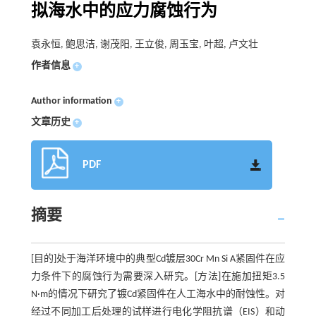
拟海水中的应力腐蚀行为
袁永恒, 鲍思洁, 谢茂阳, 王立俊, 周玉宝, 叶超, 卢文壮
作者信息
+
Author information
+
文章历史
+
PDF
摘要
[目的]处于海洋环境中的典型Cd镀层30Cr Mn Si A紧固件在应
力条件下的腐蚀行为需要深入研究。[方法]在施加扭矩3.5
N·m的情况下研究了镀Cd紧固件在人工海水中的耐蚀性。对
经过不同加工后处理的试样进行电化学阻抗谱（EIS）和动