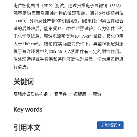
电位极化曲线（PDP）测试，通过扫描电子显微镜（SEM）
观察腐蚀表面及腐蚀产物的微观形貌，通过X射线衍射仪
（XRD）分析腐蚀产物的物相组成。[结果]镀Cd紧固件经合
适的后处理后，能承受168 h中性盐雾试验，应力条件下的
-5
2
电化学测试后，腐蚀电流密度为10
A/cm
量级，极化电阻
2
大于2 kΩ·cm
。[结论]在实际应力条件下，典型Cd镀层对服
役于海洋环境中的30Cr Mn Si A紧固件有一定的耐蚀作用。
后处理选择戴手套磨和磨削液清洗为最佳，切勿用乙醇进
行清洗。
关键词
高强度调质结构钢
/
紧固件
/
镉镀层
/
腐蚀
Key words
引用格式 ▾
引用本文