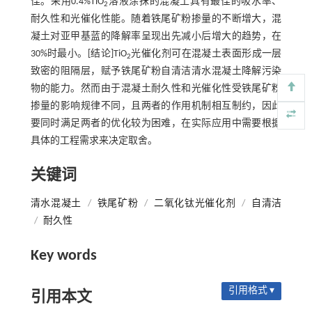
佳。采用0.4%TiO
溶液涂抹的混凝土具有最佳的吸水率、
2
耐久性和光催化性能。随着铁尾矿粉掺量的不断增大，混
凝土对亚甲基蓝的降解率呈现出先减小后增大的趋势，在
30%时最小。[结论]TiO
光催化剂可在混凝土表面形成一层
2
致密的阻隔层，赋予铁尾矿粉自清洁清水混凝土降解污染
物的能力。然而由于混凝土耐久性和光催化性受铁尾矿粉
掺量的影响规律不同，且两者的作用机制相互制约，因此
要同时满足两者的优化较为困难，在实际应用中需要根据
具体的工程需求来决定取舍。
关键词
清水混凝土
/
铁尾矿粉
/
二氧化钛光催化剂
/
自清洁
/
耐久性
Key words
引用格式 ▾
引用本文