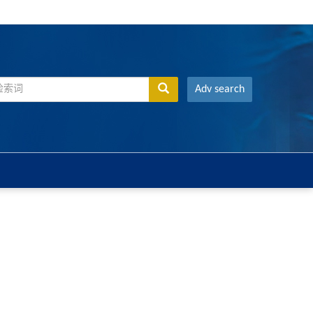
Adv search