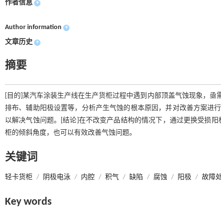
作者信息
+
Author information
+
文章历史
+
摘要
[目的]某汽车涂装生产线在生产货柜过程中遇到内部顶盖气蚀现象，亟
排布、辅助阳极设置等，分析产生气蚀的根本原因，并对改善方案进行
以解决气蚀问题。[结论]在不改变产品结构的情况下，通过更换受损
柜的倾斜角度，也可以有效改善气蚀问题。
关键词
轻卡货柜
/
阴极电泳
/
内腔
/
积气
/
缺陷
/
腐蚀
/
阳极
/
故障
Key words