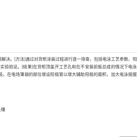
需解决。[方法]通过对货柜涂装过程进行逐一排查，包括电泳工艺参数、
实验验证。[结果]在货柜顶盖开工艺孔和在不安装前板总成的情况下电泳
阳极，在电场薄弱的部位增设阳极管以增大辅助阳极的面积，加大电泳摇摆
处理