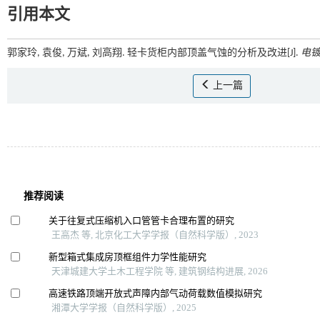
引用本文
郭家玲, 袁俊, 万斌, 刘高翔. 轻卡货柜内部顶盖气蚀的分析及改进[J].
电
上一篇