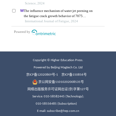
Copyright © Higher Education Press.
Powered by Beijing Magtech Co. Ltd
京ICP备12020869号-1
京ICP备150856号
京公网安备11010202008535号
网络出版服务许可证网出证(京)字第127号
Service: 010-58582445 (Technology);
010-58556485 (Subscription)
E-mail: subscribe@hep.com.cn