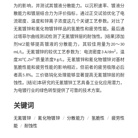
为的影响，并测试其镀液分散能力。以沉积速率、镀液分
散能力和镀层结合力为评价指标，通过正交试验优化了电
流密度、温度和锌离子浓度这几个关键工艺参数。对比了
无氰镀锌和氰化物镀锌样品的氢脆性和疲劳性能。最后通
过塔菲尔曲线测试检测了无氰镀锌层的耐蚀性。[结果]添加
剂NCZ能够提高镀液的分散能力，其较佳用量为20～30
2
mL/L。无氰镀锌的较优工艺参数为：电流密度3 A/dm
，温
2+
度30℃,Zn
质量浓度9 g/L。无氰镀锌和氰化物镀锌对基材
氢脆性能和疲劳性能的影响相近，但前者的疲劳极限必后
者高5.8%。三价铬钝化处理能够显著提高无氰镀锌层的耐
蚀性。[结论]本研究的无氰镀锌工艺具备工业化应用潜力，
为电镀行业的绿色转型提供了可靠的技术方案。
关键词
无氰镀锌
/
氰化物镀锌
/
分散能力
/
氢脆性
/
疲劳性
能
/
耐蚀性