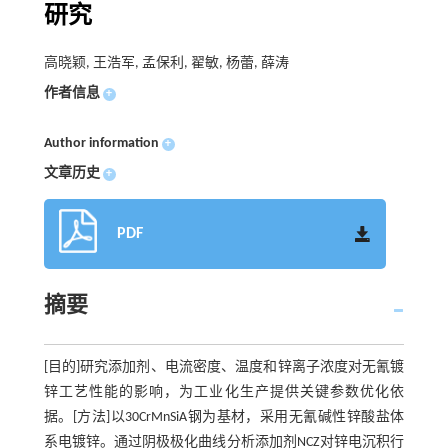
研究
高晓颖, 王浩军, 孟保利, 翟敏, 杨蕾, 薛涛
作者信息
+
Author information
+
文章历史
+
PDF
摘要
[目的]研究添加剂、电流密度、温度和锌离子浓度对无氰镀
锌工艺性能的影响，为工业化生产提供关键参数优化依
据。[方法]以30CrMnSiA钢为基材，采用无氰碱性锌酸盐体
系电镀锌。通过阴极极化曲线分析添加剂NCZ对锌电沉积行