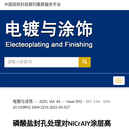
中国高校科技期刊集群服务平台
Toggle
电镀与涂饰
››
2025, Vol. 44
››
Issue (05)
: 107 -114.
DOI:
10.19289/j.1004-227x.2025.05.017
磷酸盐封孔处理对NiCrAlY涂层高