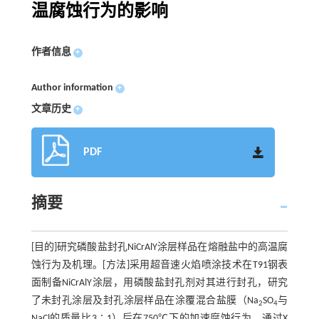
温腐蚀行为的影响
作者信息
+
Author information
+
文章历史
+
PDF
摘要
[目的]研究磷酸盐封孔NiCrAlY涂层样品在熔融盐中的高温腐
蚀行为及机理。[方法]采用超音速火焰喷涂技术在T91钢表
面制备NiCrAlY涂层，用磷酸盐封孔剂对其进行封孔，研究
了未封孔涂层及封孔涂层样品在涂覆混合盐膜（Na
SO
与
2
4
NaCl的质量比3∶1）后在750℃下的加速腐蚀行为。通过X