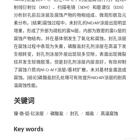
射线衍射仪（XRD）、扫描电镜（SEM）和能谱仪（EDS）
分析封孔前后涂层及腐蚀产物的物相组成、微观形貌及元
素分布。[结果]腐蚀过程中，未封孔的NiCrAlY涂层出现明显
增重，形成了外部为疏松的富Ni层，内部为致密的富Cr层的
腐蚀产物结构，并在基体侧发生了氧化和腐蚀。封孔涂层
在腐蚀过程中表现为失重，磷酸盐封孔剂涂层在高温下发
生相转变，封孔剂涂层外层出现较多空隙，表面出现微裂
纹并发生轻微脱落，但是封孔剂涂层内层良好，有效抑制
了腐蚀介质向Ni Cr Al Y涂层/基材扩散，未对基材金属造成
腐蚀。[结论]磷酸盐封孔处理可有效提升NiCrAlY涂层的耐高
温腐蚀性能。
关键词
镍-铬-铝-钇涂层
/
磷酸盐
/
封孔
/
熔盐
/
高温腐蚀
Key words