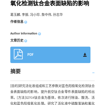
氧化检测钛合金表面缺陷的影响
葛玉麟, 李振, 冯小珍, 詹中伟, 孙志华
作者信息
+
Author information
+
文章历史
+
PDF
摘要
[目的]研究活化液组成和工艺参数对蓝色阳极氧化检测钛合
金表面缺陷的影响，提升航空钛合金零件表面缺陷的检出
率。[方法]以TC4钛合金为基体，依次进行除油、酸洗、活
化和蓝色阳极氧化处理。研究了活化液中硫酸氢钠和氟化