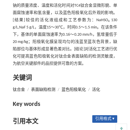
钠的质量浓度、温度和活化时间对TC4钛合金显微形貌、单
面腐蚀速率和氢含量，以及蓝色阳极氧化后外观的影响。
[结果]较佳的活化液组成和工艺参数为：NaHSO
130
4
g/L,NaF 5 g/L，温度15～30℃，时间0.5～1.5 min。在该条件
下，基体的单面腐蚀速率为0.16～0.20 mm/h，氢增量低于
20 mg/kg；阳极氧化膜呈现均匀的浅蓝至蓝灰色背景，缺
陷部位与基体形成显著色差对比。[结论]对活化工艺进行优
化可提高蓝色阳极氧化对钛合金表面缺陷的检测灵敏度，
为航空关键部件的品控提供可靠的方案。
关键词
钛合金
/
表面缺陷检测
/
蓝色阳极氧化
/
活化
Key words
引用格式 ▾
引用本文