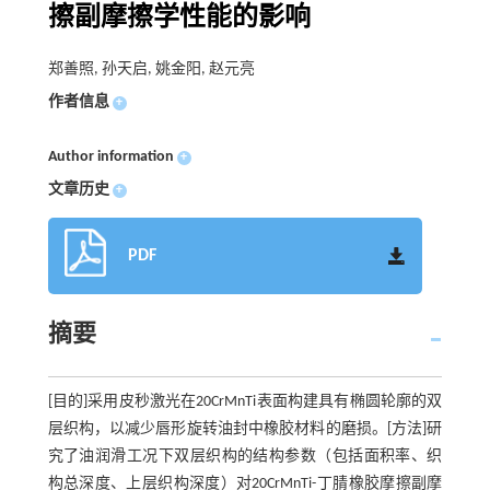
擦副摩擦学性能的影响
郑善照, 孙天启, 姚金阳, 赵元亮
作者信息
+
Author information
+
文章历史
+
PDF
摘要
[目的]采用皮秒激光在20CrMnTi表面构建具有椭圆轮廓的双
层织构，以减少唇形旋转油封中橡胶材料的磨损。[方法]研
究了油润滑工况下双层织构的结构参数（包括面积率、织
构总深度、上层织构深度）对20CrMnTi-丁腈橡胶摩擦副摩