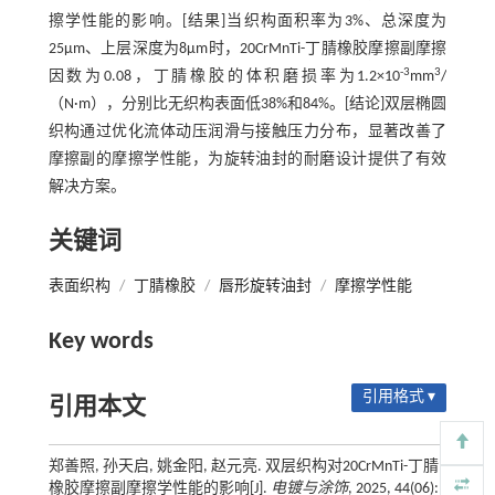
擦学性能的影响。[结果]当织构面积率为3%、总深度为
25μm、上层深度为8μm时，20CrMnTi-丁腈橡胶摩擦副摩擦
-3
3
因数为0.08，丁腈橡胶的体积磨损率为1.2×10
mm
/
（N·m），分别比无织构表面低38%和84%。[结论]双层椭圆
织构通过优化流体动压润滑与接触压力分布，显著改善了
摩擦副的摩擦学性能，为旋转油封的耐磨设计提供了有效
解决方案。
关键词
表面织构
/
丁腈橡胶
/
唇形旋转油封
/
摩擦学性能
Key words
引用格式 ▾
引用本文
郑善照, 孙天启, 姚金阳, 赵元亮. 双层织构对20CrMnTi-丁腈
橡胶摩擦副摩擦学性能的影响[J].
电镀与涂饰
, 2025, 44(06):