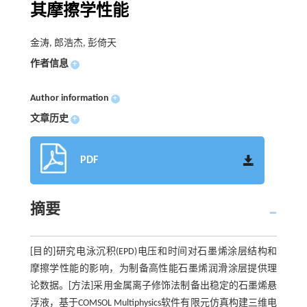
其摩擦学性能
金涛, 郎浩杰, 彭倚天
作者信息
+
Author information
+
文章历史
+
PDF
摘要
[目的]研究电泳沉积(EPD)电压和时间对石墨烯涂层结构和
摩擦学性能的影响，为制备高性能石墨烯润滑涂层提供理
论数据。[方法]采用金属离子修饰法制备出稳定的石墨烯悬
浮液，基于COMSOL Multiphysics软件有限元仿真构建三维电