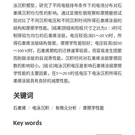
泳沉积模型，研究了不同电极排布条件下的电场分布对石
墨烯沉积均匀性的影响。通过显微形貌观察和摩擦磨损试
验对比了不同沉积电压和不同沉积时间所得石墨烯涂层的
结构和摩擦学性能。[结果]阴极和阳极尺寸之比为2∶3时可
制得较为均匀的石墨烯涂层。电压较低(如5～20 V)时，所
得石墨烯涂层结构致密，摩擦学性能较好；电压较高(如50
～100 V)时，石墨烯颗粒的迁移速率较高，但容易发生团聚
而削弱涂层的自润滑性能。沉积时间对石墨烯涂层摩擦因
数的影响较小。[结论]电泳沉积电压是影响石墨烯涂层摩擦
学性能的主要因素，在5～20 V的低电压下电泳沉积所得石
墨烯涂层具有良好的减摩性能。
关键词
石墨烯
/
电泳沉积
/
有限元分析
/
摩擦学性能
Key words