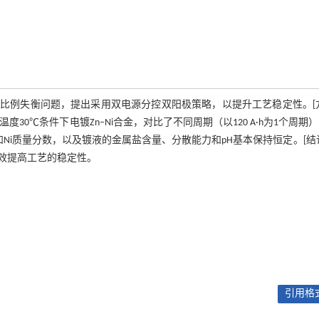
离子比例失衡问题，提出采用双电源分控双阳极策略，以提升工艺稳定性。[
温度30℃条件下电镀Zn–Ni合金，对比了不同周期（以120 A·h为1个周期
度和Ni质量分数，以及镀液的金属盐含量、分散能力和pH基本保持恒定。[结
效提高工艺的稳定性。
引用格式