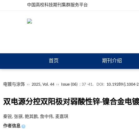
中国高校科技期刊集群服务平台
首页
期刊介绍
电镀与涂饰
››
2025, Vol. 44
››
Issue (06)
: 37 -41.
DOI:
10.19289/j.1004-
双电源分控双阳极对弱酸性锌-镍合金电
秦锐, 张骐, 鲍其鹏, 詹中伟, 麦嘉琪
作者信息
+