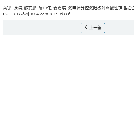
秦锐, 张骐, 鲍其鹏, 詹中伟, 麦嘉琪. 双电源分控双阳极对弱酸性锌-镍合
DOI:10.19289/j.1004-227x.2025.06.006
上一篇