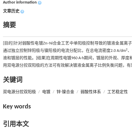
Author information
+
文章历史
+
摘要
[目的]针对弱酸性电镀Zn–Ni合金工艺中单阳极控制导致的镀液金属
2
通过独立控制锌阳极与镍阳极的电流分配比，在总电流密度2.0 A/dm
、
液和镀层的性能。[结果]在周期性电镀960 A·h期间，镀层的外观、厚
用双电源分控双阳极的方法可有效解决镀液金属离子比例失衡问题，有
关键词
双电源分控双阳极
/
电镀
/
锌-镍合金
/
弱酸性体系
/
工艺稳定性
Key words
引用本文