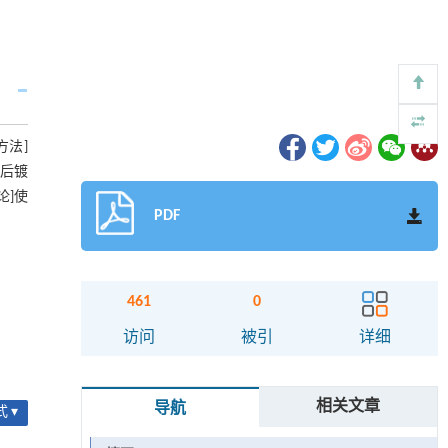
方法]
）后镀
论]使
PDF
461
0
访问
被引
详细
相关文章
导航
 ▾