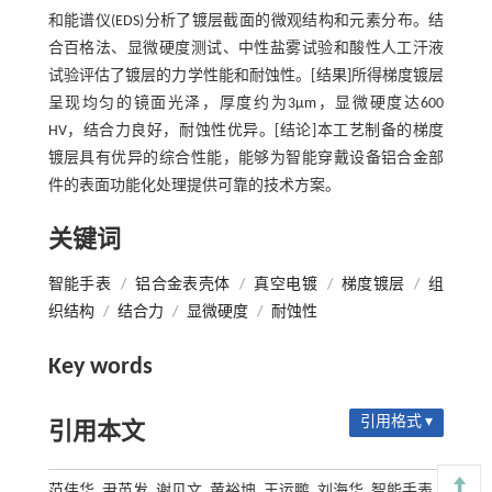
和能谱仪(EDS)分析了镀层截面的微观结构和元素分布。结
合百格法、显微硬度测试、中性盐雾试验和酸性人工汗液
试验评估了镀层的力学性能和耐蚀性。[结果]所得梯度镀层
呈现均匀的镜面光泽，厚度约为3μm，显微硬度达600
HV，结合力良好，耐蚀性优异。[结论]本工艺制备的梯度
镀层具有优异的综合性能，能够为智能穿戴设备铝合金部
件的表面功能化处理提供可靠的技术方案。
关键词
智能手表
/
铝合金表壳体
/
真空电镀
/
梯度镀层
/
组
织结构
/
结合力
/
显微硬度
/
耐蚀性
Key words
引用格式 ▾
引用本文
范伟华, 尹英发, 谢见文, 黄裕坤, 王运鹏, 刘海华. 智能手表