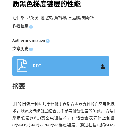
质黑色梯度镀层的性能
范伟华, 尹英发, 谢见文, 黄裕坤, 王运鹏, 刘海华
作者信息
+
Author information
+
文章历史
+
PDF
摘要
[目的]开发一种适用于智能手表铝合金表壳体的真空电镀技
术，以解决传统镀层结合力不足与耐蚀性差的问题。[方法]
采用低温(80℃)真空电镀技术，在铝合金表壳体上制备
Cr(Si)/Cr(Si)N/Cr(Si)CN/Cr(Si)C梯度镀层。通过扫描电镜(SEM)