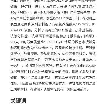
米SiO
的同时，使用三乙氧基-1H,1H,2H,2H-十三氟-N-辛基
2
硅烷（PFOTES）进行表面改性，获得了有机氟改性纳米
SiO
（F-SiO
）。采用E-51环氧树脂（EP）作为成膜基质，F-
2
2
SiO
作为低表面能物质，酚醛胺T-31作为固化剂，在混凝土
2
表面通过两步涂刷法制备了有机氟改性纳米SiO
/环氧（F-
2
SiO
/EP）涂层，分析了混凝土的吸水性能、抗渗透性能、
2
抗碳化性能、抗氯离子渗透性能和抗冻融性能。[结果]F-
SiO
与EP的最佳质量比1∶5,F-SiO
/EP涂层的静态水接触角
2
2
和滚动角分别为168.2°和2.3°，表现出超疏水性能。经过紫
外老化、砂纸摩擦、酸碱盐腐蚀或350℃高温测试后，该涂
层仍表现出超疏水性（静态水接触角大于150°，滚动角小
于10°），说明其耐久性优异。在混凝土表面涂刷F-SiO
/EP
2
涂层有效抑制了水分子和氯离子的渗透，缓解了混凝土的
碳化，提升了混凝土的抗水、抗氯离子渗透性能及抗冻融
性能。[结论]超疏水F-SiO
/EP涂层作为一种性能优异的混凝
2
土防护材料，在建筑和道桥领域具有广阔的应用前景。
关键词