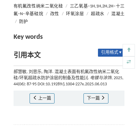
有机氟改性纳米二氧化硅
/
三乙氧基–1H,1H,2H,2H–十三
氟–N–辛基硅烷
/
改性
/
环氧涂层
/
超疏水
/
混凝土
/
防护
Key words
引用格式 ▾
引用本文
郝慧敏, 刘思乐, 陶洋. 混凝土表面有机氟改性纳米二氧化
硅/环氧超疏水防护涂层的制备及性能[J].
电镀与涂饰
, 2025,
44(06): 87-95 DOI:10.19289/j.1004-227x.2025.06.013
上一篇
下一篇