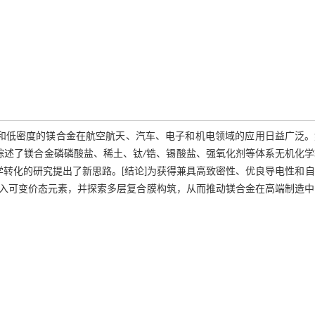
度和低密度的镁合金在航空航天、汽车、电子和机电领域的应用日益广泛。
综述了镁合金磷磷酸盐、稀土、钛/锆、锡酸盐、强氧化剂等体系无机化
学转化的研究提出了新思路。[结论]为获得兼具高致密性、优良导电性和
入可变价态元素，并探索多层复合膜构筑，从而推动镁合金在高端制造中