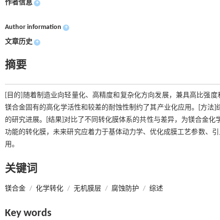
作者信息
+
Author information
+
文章历史
+
摘要
[目的]随着制造业向轻量化、高精度和复杂化方向发展，兼具高比强
镁合金固有的高化学活性和较差的耐蚀性制约了其产业化应用。[方法]
的研究进展。[结果]对比了不同转化膜体系的共性与差异，为镁合金化
功能的转化膜，未来研究应着力于基体动力学、优化成膜工艺参数、引
用。
关键词
镁合金
/
化学转化
/
无机膜层
/
腐蚀防护
/
综述
Key words