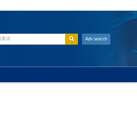
Adv search