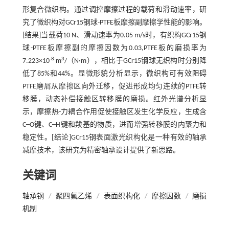
形复合微织构。通过调控摩擦过程的载荷和滑动速率，研
究了微织构对GCr15钢球-PTFE板摩擦副摩擦学性能的影响。
[结果]当载荷10 N、滑动速率为0.05 m/s时，有织构GCr15钢
球-PTFE板摩擦副的摩擦因数为0.03,PTFE板的磨损率为
-8
3
7.223×10
m
/（N·m），相比于GCr15钢球无织构时分别降
低了85%和44%。显微形貌分析显示，微织构可有效阻碍
PTFE磨屑从摩擦区向外迁移，促进形成均匀连续的PTFE转
移膜，动态补偿接触区转移膜的磨损。红外光谱分析显
示，摩擦热-力耦合作用促使接触区发生化学反应，生成含
C─O键、C─H键和羧基的物质，进而增强转移膜的内聚力和
稳定性。[结论]GCr15钢表面激光织构化是一种有效的轴承
减摩技术，该研究为精密轴承设计提供了新思路。
关键词
轴承钢
/
聚四氟乙烯
/
表面织构化
/
摩擦因数
/
磨损
机制