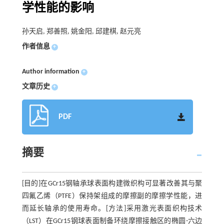
学性能的影响
孙天启, 郑善照, 姚金阳, 邱建棋, 赵元亮
作者信息
+
Author information
+
文章历史
+
PDF
摘要
[目的]在GCr15钢轴承球表面构建微织构可显著改善其与聚
四氟乙烯（PTFE）保持架组成的摩擦副的摩擦学性能，进
而延长轴承的使用寿命。[方法]采用激光表面织构技术
（LST）在GCr15钢球表面制备环绕摩擦接触区的椭圆-六边