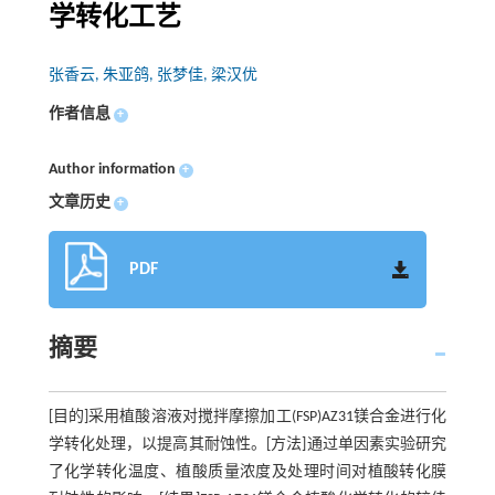
学转化工艺
张香云, 朱亚鸽, 张梦佳, 梁汉优
作者信息
+
Author information
+
文章历史
+
PDF
摘要
[目的]采用植酸溶液对搅拌摩擦加工(FSP)AZ31镁合金进行化
学转化处理，以提高其耐蚀性。[方法]通过单因素实验研究
了化学转化温度、植酸质量浓度及处理时间对植酸转化膜