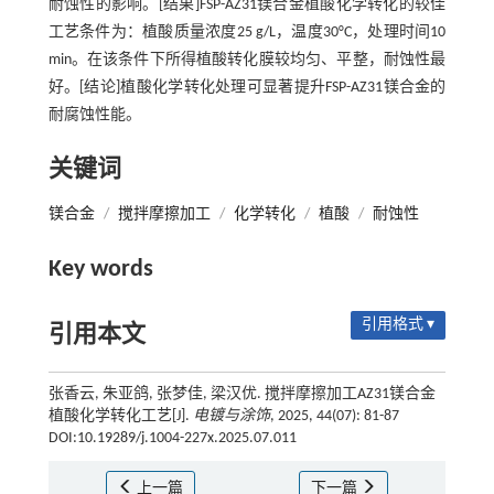
耐蚀性的影响。[结果]FSP-AZ31镁合金植酸化学转化的较佳
工艺条件为：植酸质量浓度25 g/L，温度30°C，处理时间10
min。在该条件下所得植酸转化膜较均匀、平整，耐蚀性最
好。[结论]植酸化学转化处理可显著提升FSP-AZ31镁合金的
耐腐蚀性能。
关键词
镁合金
/
搅拌摩擦加工
/
化学转化
/
植酸
/
耐蚀性
Key words
引用格式 ▾
引用本文
张香云, 朱亚鸽, 张梦佳, 梁汉优. 搅拌摩擦加工AZ31镁合金
植酸化学转化工艺[J].
电镀与涂饰
, 2025, 44(07): 81-87
DOI:10.19289/j.1004-227x.2025.07.011
上一篇
下一篇