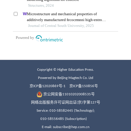
Copyright © Higher Education Press.
Powered by Beijing Magtech Co. Ltd
京ICP备12020869号-1
京ICP备150856号
京公网安备11010202008535号
网络出版服务许可证网出证(京)字第127号
Service: 010-58582445 (Technology);
010-58556485 (Subscription)
E-mail: subscribe@hep.com.cn