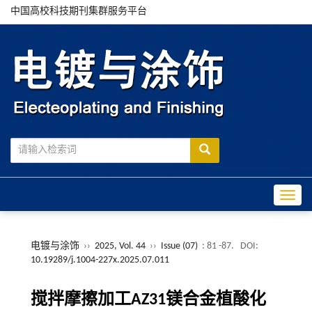
中国高校科技期刊集群服务平台
Toggle
电镀与涂饰
››
2025, Vol. 44
››
Issue (07)
: 81 -87.
DOI:
10.19289/j.1004-227x.2025.07.011
搅拌摩擦加工AZ31镁合金植酸化