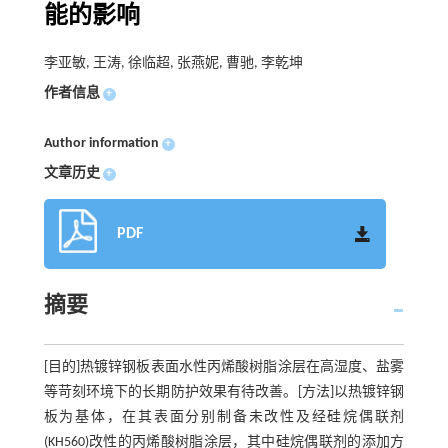
能的影响
李亚敏, 王涛, 徐临超, 张燕妮, 曹驰, 李乾坤
作者信息
+
Author information
+
文章历史
+
PDF
摘要
[目的]热镀锌钢板表面水性丙烯酸树脂涂层在高湿度、盐雾
等苛刻环境下的长期防护效果有待改善。[方法]以热镀锌钢
板为基体，在其表面分别制备未改性及经硅烷偶联剂
(KH560)改性的丙烯酸树脂涂层，其中硅烷偶联剂的添加方