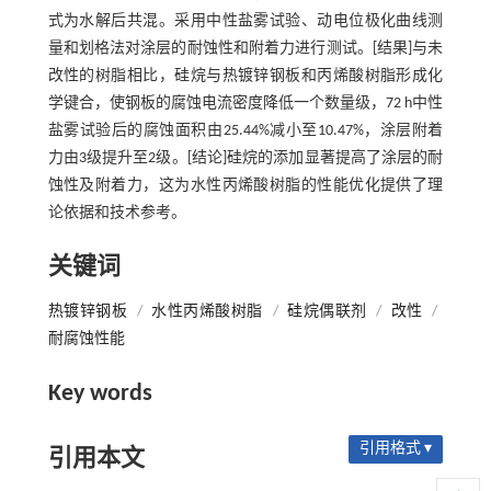
式为水解后共混。采用中性盐雾试验、动电位极化曲线测
量和划格法对涂层的耐蚀性和附着力进行测试。[结果]与未
改性的树脂相比，硅烷与热镀锌钢板和丙烯酸树脂形成化
学键合，使钢板的腐蚀电流密度降低一个数量级，72 h中性
盐雾试验后的腐蚀面积由25.44%减小至10.47%，涂层附着
力由3级提升至2级。[结论]硅烷的添加显著提高了涂层的耐
蚀性及附着力，这为水性丙烯酸树脂的性能优化提供了理
论依据和技术参考。
关键词
热镀锌钢板
/
水性丙烯酸树脂
/
硅烷偶联剂
/
改性
/
耐腐蚀性能
Key words
引用格式 ▾
引用本文