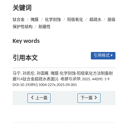
关键词
钛合金
/
掩膜
/
化学刻蚀
/
阳极氧化
/
超疏水
/
层级
保护性结构
/
耐磨性
Key words
引用格式 ▾
引用本文
马宁, 孙凯伦, 孙国雁. 掩膜-化学刻蚀-阳极氧化方法制备耐
磨TC4钛合金超疏水表面[J].
电镀与涂饰
, 2025, 44(09): 1-9
DOI:10.19289/j.1004-227x.2025.09.001
上一篇
下一篇